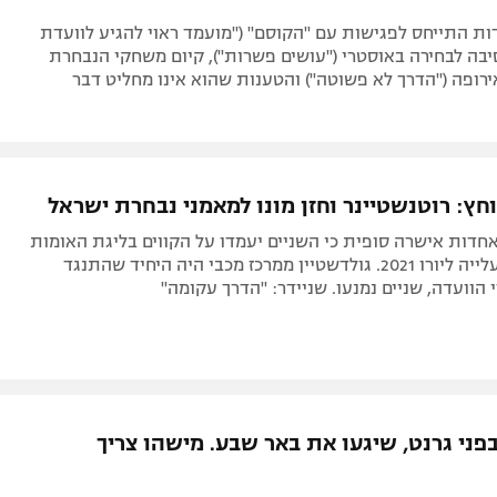
ת התייחס לפגישות עם "הקוסם" ("מועמד ראוי להגיע לוועדת
יבה לבחירה באוסטרי ("עושים פשרות"), קיום משחקי הנבחרת
רופה ("הדרך לא פשוטה") והטענות שהוא אינו מחליט דבר
וחץ: רוטנשטיינר וחזן מונו למאמני נבחרת ישראל
דות אישרה סופית כי השניים יעמדו על הקווים בליגת האומות
ובפלייאוף העלייה ליורו 2021. גולדשטיין ממרכז מכבי היה היחיד שהתנגד
פני גרנט, שיגעו את באר שבע. מישהו צריך