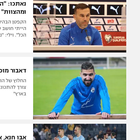
נאתכו: "ה
ומהצוות"
הקפטן הבהיר
הייתי חושב ש
הכל". וילי: 
דאבור מוכ
החלוץ של הופ
צורך להתכונן
בארץ"
אבו חנא, א