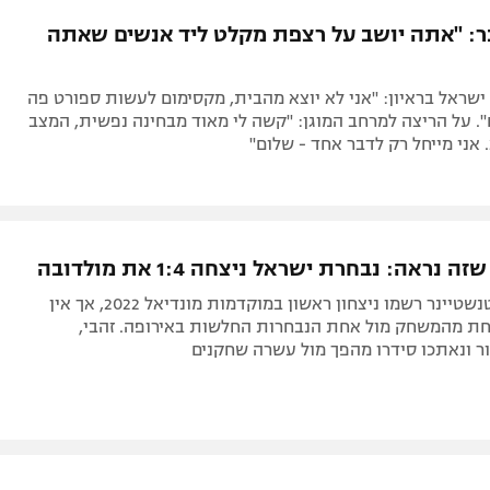
תל אביב
ליגה סינית
ר: "אתה יושב על רצפת מקלט ליד אנשים שאתה
חיפה
ליגה ברזילאית
באר שבע
ליגות נוספות
שראל בראיון: "אני לא יוצא מהבית, מקסימום לעשות ספורט פה
תניה
 על הריצה למרחב המוגן: "קשה לי מאוד מבחינה נפשית, המצב
 אני מייחל רק לדבר אחד - שלום"
דה
 נראה: נבחרת ישראל ניצחה 1:4 את מולדובה
חניכיו של רוטנשטיינר רשמו ניצחון ראשון במוקדמות מונדיאל 2022, אך אין
ת מהמשחק מול אחת הנבחרות החלשות באירופה. זהבי,
ור ונאתכו סידרו מהפך מול עשרה שחקנים