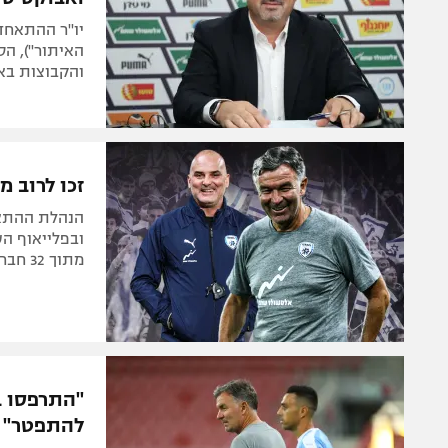
יו"ר ההתאחדו
האיתור"), הס
והקבוצות באי
זכו לרוב מ
הנהלת ההתאח
מתוך 32 חברי הוועדה, שניים נמנעו. שניידר: "הדרך עקומה"
"התרפסו ב
להתפטר"