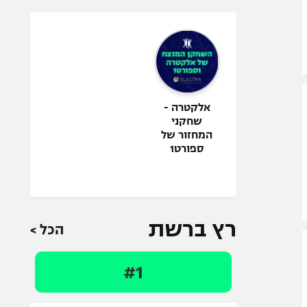
אלקטרה -
שחקני
המחזור של
ספורט1
רץ ברשת
הכל >
#1