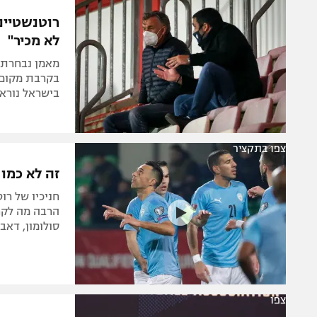
הפועל 
תקנון משתתפים וזוכים בפרסים
רוטנשטיינ
הפועל 
לא מכיר"
תקנון עבור פעילות אלקטרה
הפועל 
תקנון עבור פעילות ספורט 1 – "מרלן"
מאמן נבחרת י
מכבי נ
בקרבת מקום".
טניס
בישראל נורא.
בני יהו
גיימינג E-Sports
תנאי שימוש
צפו בתקציר
זה לא כמו שזה
מדיניות פרטיות
תקנון פעילות ספורט 1
הרבה מה לקח
סולומון, דאב
רשיון להקרנה פומבית לבית עסק
הצטרפות לחבילת הערוצים
לוח דרושים – ג'ובנט
תגיות
צפו
המגזין