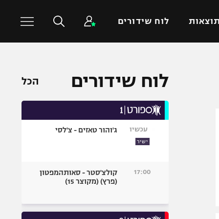
וצאות
לוח שידורים
כדורסל עולמי
ענפים נוספים
לוח שידורים
הכל
NBA
טניס
יורוליג
כדוריד
יורוקאפ
כדורעף
עכשיו
ג'והור טאזים - צ'לסי
שחייה
ישיר
ג'ודו
אגרוף
17:00
קולצ'סטר - סאותהמפטון
(פרץ) (מקוצר 15)
ספורט אולימפי
UFC
היאבקות WWE