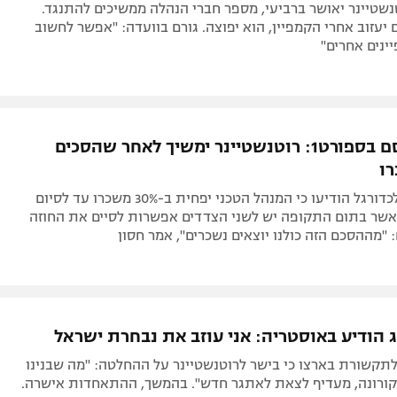
טנשטיינר יאושר ברביעי, מספר חברי הנהלה ממשיכים להתנגד.
יעזוב אחרי הקמפיין, הוא יפוצה. גורם בוועדה: "אפשר לחשוב
ינים אחרים"
כפי שפורסם בספורט1: רוטנשטיינר ימשיך לאחר שהסכים
ו​
בהתאחדות לכדורגל הודיעו כי המנהל הטכני יפחית ב-30% משכרו עד לסיום
 2020, כאשר בתום התקופה יש לשני הצדדים אפשרות לסיים את החוזה
 "מההסכם הזה כולנו יוצאים נשכרים", אמר חסון
ג הודיע באוסטריה: אני עוזב את נבחרת ישראל
תקשורת בארצו כי בישר לרוטנשטיינר על ההחלטה: "מה שבנינו
קורונה, מעדיף לצאת לאתגר חדש". בהמשך, ההתאחדות אישרה.