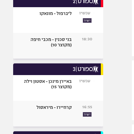
אופניים
עכשיו
ליברפול - מונאקו
ספורט מוטורי
ישיר
כדורמים
פוטבול אמריקאי NFL
18:30
בני סכנין - מכבי חיפה
בייסבול MLB
(מקוצר 10)
ספורט אתגרי
ואקסטרים
אומנויות לחימה
גיימינג E-Sports
עכשיו
באיירן מינכן - אסטון וילה
(מקוצר 15)
16:55
קרוזיירו - מיראסול
ישיר