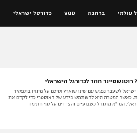
 עולמי
ברחבה
VOD
כדורסל ישראלי
ת
ל ישראלי
כדורגל עולמי
כדורסל ישראלי
על
ליגת האלופות
ליגת ווינר סל
אומית
ליגה אירופית
ליגה לאומית
וטו
ליגה אנגלית
כדורסל נשים
 רוטנשטיינר חוזר לכדורגל הישראלי
ים
ליגה גרמנית
מכבי תל אביב
שראל לשעבר נפגש עם שינו שוארץ וסיכם על מינויו בתפקיד
מדינה
ליגה ספרדית
הפועל חולון
, כאשר המטרה היא להשתמש בידע של האוסטרי כדי לקדם את
ראלי. המו"מ מתנהל כשבועיים והצדדים על סף חתימה
ישראל
ליגה איטלקית
הפועל ירושלים
יפה
ליגה צרפתית
דני אבדיה
רושלים
ליגה הולנדית
ל אביב
ליגה טורקית