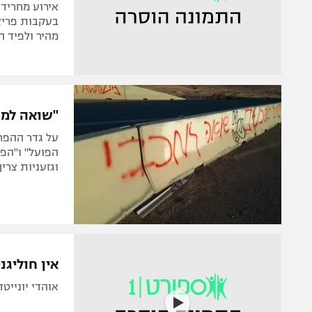
בעקבות פריצ
מהיר ולפיד ה
"שואה למכ
הפועל" ו"הפו
וגזעניות צר
אין חוליג
אוהדי יונייט