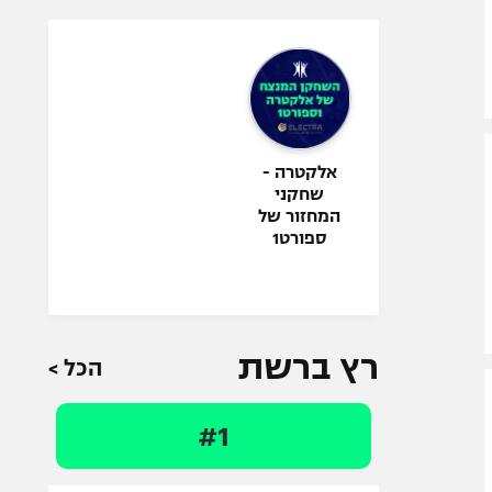
אלקטרה -
שחקני
המחזור של
ספורט1
רץ ברשת
הכל >
#1