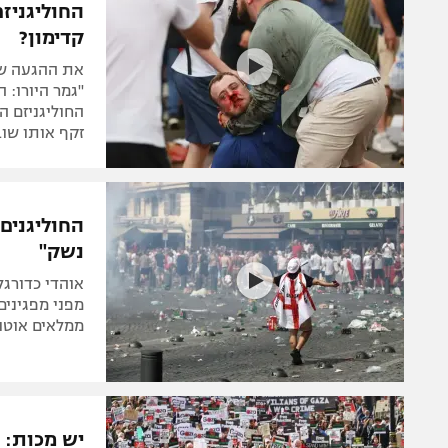
החוליגניז
קדימון?
את ההגעה של
"גמר היורו: 
החוליגניזם ה
זקף אותו שוב בגאון. הא
החוליגנים 
נשק"
אוהדי כדורגל
מפני מפגינים
ממלאים אוטו
יש מכות: 