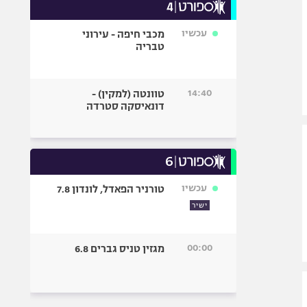
עכשיו
מכבי חיפה - עירוני
טבריה
14:40
טוונטה (למקין) -
דונאיסקה סטרדה
עכשיו
טורניר הפאדל, לונדון 7.8
ישיר
00:00
מגזין טניס גברים 6.8