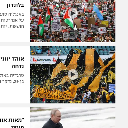
בלונדון
באנגליה טוענ
על אנדרטות ז
חוששת: יותר 
אוהד יווני
נדחה
טרגדיה באתונ
בן 29, נדקר ומותו נקבע בבית החולים. 98 נעצרו
"מאות אוהד
פוטין