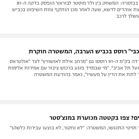
אירוע מחריד בבוסניה: המשחק בין ולז' מוסטר לבוראץ' הופסק בדקה ה-81
ת אוהדים לדשא, שעה לאחר מכן הותקף צוות השיפוט בכביש
ושלך לרכב
בי" רוסס בכביש הערבה, המשטרה חוקרת
על גדר ההפרדה בק"מ ה-91 רוססו גם "מרחב אילת לאושוויץ" לצד "אולטראס
על תל אביב". "מי שבמזיד פוגע ברכוש ציבור עם אמירות אלימות
יך לתת את הדין על מעשיו", נאמר בהודעת המשטרה
נים? צפו בקטטה מכוערת במנצ'סטר
ד וסיטי התנגשו, המשטרה: "לא נחקור, לא בוצעו עבירות כלשהן"