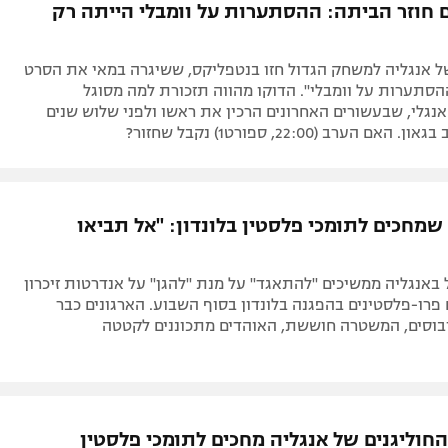
ם חוזר הביתה: ההסתערות על וומבלי הייתה רק
 אנגליה למשחק הגדול חזו בנטפליקס, ששיגרה במאי את הסרט
ההסתערות על וומבלי". הדוקו מהווה תזכורת למה מסוגל
אנגלי, שבעשורים האחרונים הרכין את ראשו ולפני שלוש שנים
ם הערב (22:00, ספורט1) נקבל שחזור?
שמחכים לתומכי פלסטין בלונדון: "אל תביאו
 באנגליה ממשיכים "להתאגד" על מנת "להגן" על אנדרטות זיכרון
 פרו-פלסטינים בהפגנה בלונדון בסוף השבוע. הארגונים כבר
בוסים, המשטרה חוששת, האוהדים מתכוננים לקטטה
החוליגנים של אנגליה מחכים לתומכי פלסטין