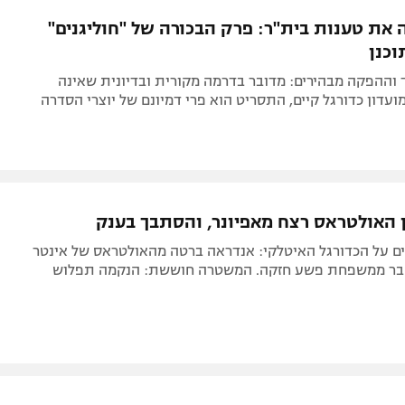
תל אביב
ליגה סינית
ה את טענות בית"ר: פרק הבכורה של "חוליגנים"
חיפה
ליגה ברזילאית
וכנן
באר שבע
ליגות נוספות
 וההפקה מבהירים: מדובר בדרמה מקורית ובדיונית שאינה
תניה
עדון כדורגל קיים, התסריט הוא פרי דמיונם של יוצרי הסדרה
דה
 האולטראס רצח מאפיונר, והסתבך בענק
ם על הכדורגל האיטלקי: אנדראה ברטה מהאולטראס של אינטר
חבר ממשפחת פשע חזקה. המשטרה חוששת: הנקמה תפלוש