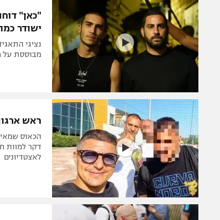
הפועל 
תקנון משתתפים וזוכים בפרסים
"כאן" דוח
הפועל 
ישודר כמת
תקנון עבור פעילות אלקטרה
הפועל 
תקנון עבור פעילות ספורט 1 – "מרלן"
נציגי התאגיד
מכבי נ
מבוססת על מו
טניס
בני יהו
גיימינג E-Sports
תנאי שימוש
ראש ארגון
מדיניות פרטיות
הכאוס שמאיי
תקנון פעילות ספורט 1
דקר למוות 
לאצטדיונים
רשיון להקרנה פומבית לבית עסק
הצטרפות לחבילת הערוצים
לוח דרושים – ג'ובנט
תגיות
המגזין