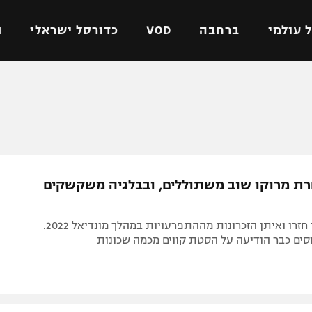
 עולמי
ברחבה
VOD
כדורסל ישראלי
ת
ל ישראלי
כדורגל עולמי
כדורסל ישראלי
על
ליגת האלופות
ליגת ווינר סל
אומית
ליגה אירופית
ליגה לאומית
וטו
ליגה אנגלית
כדורסל נשים
רת מרוקו שוב משתוללים, ובבלגיה משקשקים
ים
ליגה גרמנית
מכבי תל אביב
מדינה
ליגה ספרדית
הפועל חולון
הפרות הסדר חזרו ואיתן הזכרונות מההתפרעויות במהלך מונדיאל 2022.
ישראל
ליגה איטלקית
הפועל ירושלים
סים כבר הודיעה על הסטת קווים מכמה שכונות
יפה
ליגה צרפתית
דני אבדיה
רושלים
ליגה הולנדית
ל אביב
ליגה טורקית