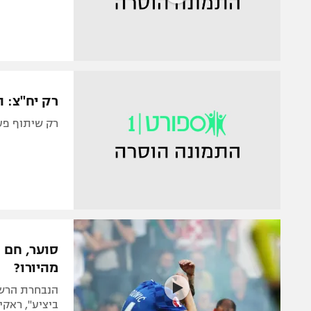
רק יח"צ: 
רק שיתוף פע
סוער, חם 
מהיורו?
הנבחרת הרשימ
ביציע", ראקי