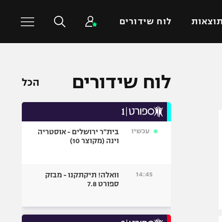
וצאות
לוח שידורים
כדורסל עולמי
ענפים נוספים
לוח שידורים
הכל
NBA
טניס
יורוליג
כדוריד
יורוקאפ
כדורעף
עכשיו
בית"ר ירושלים - אוסטריה
שחייה
וינה (מקוצר 10)
ג'ודו
אגרוף
14:45
וואלה! תיקתקנו - מבזק
ספורט 7.8
ספורט אולימפי
UFC
היאבקות WWE