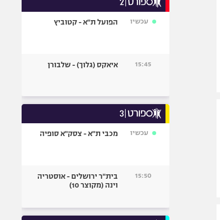
אופניים
עכשיו
הפועל ת"א - קטוביץ
ספורט מוטורי
כדורמים
פוטבול אמריקאי NFL
15:45
איאקס (גלוך) - שלבורן
בייסבול MLB
ספורט אתגרי
ואקסטרים
אומנויות לחימה
גיימינג E-Sports
עכשיו
מכבי ת"א - צסק"א סופיה
15:50
בית"ר ירושלים - אוסטריה
וינה (מקוצר 10)