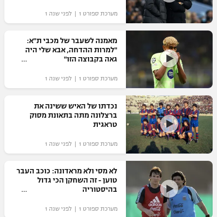
"מחצית בשכונה" – פודקאסט
מערכת ספורט 1 | לפני שנה 1
אופניים
מאמנה לשעבר של מכבי ת"א:
ספורט מוטורי
משתתפים וזוכים בפרסים
"למרות ההדחה, אבא שלי היה
גאה בקבוצה הזו"
כדורמים
תקנון משתתפים וזוכים בפרסים
טניס
מערכת ספורט 1 | לפני שנה 1
פוטבול אמריקאי NFL
תקנון עבור פעילות אלקטרה
נכדתו של האיש ששינה את
גיימינג E-Sports
בייסבול MLB
ברצלונה מתה בתאונת מסוק
תקנון עבור פעילות ספורט 1 – "מרלן"
טראגית
ספורט אתגרי ואקסטרים
תנאי שימוש
מערכת ספורט 1 | לפני שנה 1
אומנויות לחימה
לא מסי ולא מראדונה: כוכב העבר
מדיניות פרטיות
טוען - זה השחקן הכי גדול
גיימינג E-Sports
בהיסטוריה
תקנון פעילות ספורט 1
מערכת ספורט 1 | לפני שנה 1