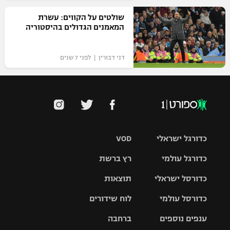
שולטים על הקווים: עשרת
המאמנים הגדולים בהיסטוריה
דני דבורין | לפני 7 שנים
כדורגל ישראלי
VOD
כדורגל עולמי
רץ ברשת
ליגת העל
כדורסל ישראלי
תוצאות
ליגת
ליגה לאומית
האלופות
כדורסל עולמי
לוח שידורים
ליגת ווינר
סל
גביע הטוטו
ענפים נוספים
ברחבה
ליגה
NBA
אירופית