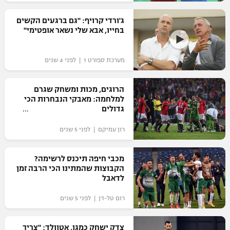
רשיון להקרנה פומבית לבית עסק
ג'ורדי קרויף: "גם ברגעים הקשים
בחייו, אבא שלי נשאר אופטימי"
הצטרפות לחבילת הערוצים
מערכת ספורט 1 | לפני 4 שנים
לוח דרושים – ג'ובנט
תגיות
הרוגים, מכות ומשחק שגרם
למלחמה: מאבקי הנבחרות הכי
גדולים
המגזין
רון עמיקם | לפני 5 שנים
מכבי חיפה תיכנס לרשימה?
הקבוצות שהמתינו הכי הרבה זמן
לדאבל
רום טל-דן | לפני 5 שנים
צדק ישחק כמגן, אטוולד: "צריך