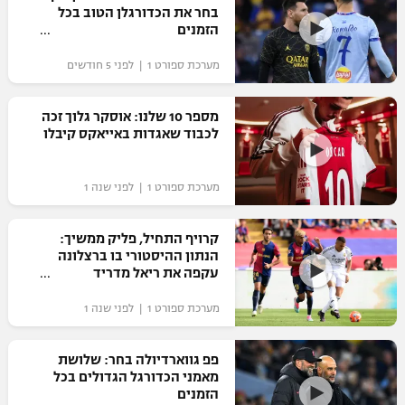
בחר את הכדורגלן הטוב בכל
כדורסל נשים
נבחרת ישראל
הזמנים
יורוליג
ליגה ספרדית
טניס
VOD
מכבי תל אביב
מכבי חיפה
מערכת ספורט 1 | לפני 5 חודשים
יורוקאפ
ליגה איטלקית
כדוריד
הפועל חולון
בית"ר ירושלים
מספר 10 שלנו: אוסקר גלוך זכה
רץ ברשת
ליגה צרפתית
לכבוד שאגדות באייאקס קיבלו
כדורעף
הפועל ירושלים
מכבי תל אביב
ליגה הולנדית
שחייה
תוצאות
מערכת ספורט 1 | לפני שנה 1
דני אבדיה
הפועל תל אביב
ליגה טורקית
ג'ודו
קרויף התחיל, פליק ממשיך:
הפועל חיפה
לוח שידורים
הנתון ההיסטורי בו ברצלונה
ליגה סינית
אגרוף
עקפה את ריאל מדריד
הפועל באר שבע
ליגה ברזילאית
ברחבה
מערכת ספורט 1 | לפני שנה 1
ספורט אולימפי
מכבי נתניה
ליגות נוספות
UFC
פפ גווארדיולה בחר: שלושת
"מעל הליגה" – פודקאסט
בני יהודה
מאמני הכדורגל הגדולים בכל
הזמנים
היאבקות WWE