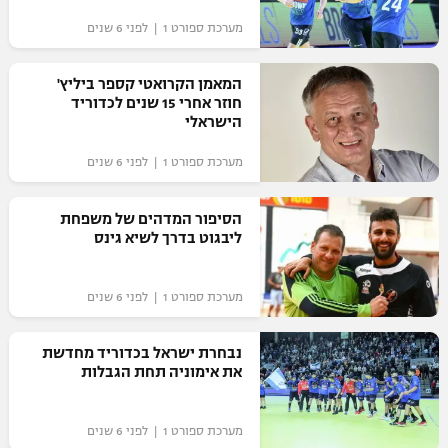
"מחצית בשכונה" – פודקאסט
מערכת ספורט 1 | לפני 6 שנים
אופניים
המאמן הקרואטי קספר ביליץ'
ספורט מוטורי
משתתפים וזוכים בפרסים
חוזר אחרי 15 שנים לכדוריד
הישראלי
כדורמים
תקנון משתתפים וזוכים בפרסים
טניס
מערכת ספורט 1 | לפני 6 שנים
פוטבול אמריקאי NFL
תקנון עבור פעילות אלקטרה
הסיפור המדהים של משפחת
גיימינג E-Sports
בייסבול MLB
ליבגוט בדרך לשיא גינס
תקנון עבור פעילות ספורט 1 – "מרלן"
ספורט אתגרי ואקסטרים
תנאי שימוש
מערכת ספורט 1 | לפני 6 שנים
אומנויות לחימה
נבחרת ישראל בכדוריד מחדשת
מדיניות פרטיות
את אימוניה תחת הגבלות
גיימינג E-Sports
תקנון פעילות ספורט 1
מערכת ספורט 1 | לפני 6 שנים