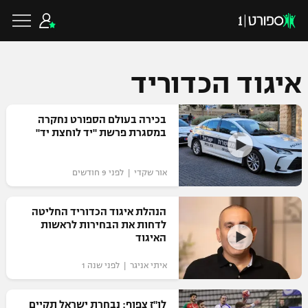
איגוד הכדוריד
כדורגל ישראלי
בכירה בעולם הספורט נחקרה
במסגרת פרשת "יד לוחצת יד"
ליגת העל
כדורגל עולמי
אור שקדי | לפני 9 חודשים
ליגה לאומית
ליגת האלופות
הנהלת איגוד הכדוריד החליטה
כדורסל ישראלי
לדחות את הבחירות לראשות
גביע הטוטו
האיגוד
ליגה אירופית
ליגת ווינר סל
ליגיונרים
כדורסל עולמי
איתי אניגר | לפני שנה 1
ליגה אנגלית
ליגה לאומית
גביע המדינה
NBA
לו"ז צפוף: נבחרת ישראל תקיים
ליגה גרמנית
ענפים נוספים