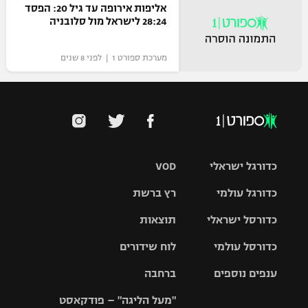
אליפות אירופה עד גיל 20: הפסד
28:24 לישראל מול סלובניה
מערכת ספורט 1 | לפני 8 שנים
כדורגל ישראלי
VOD
כדורגל עולמי
רץ ברשת
ליגת העל
כדורסל ישראלי
תוצאות
ליגת
ליגה לאומית
האלופות
כדורסל עולמי
לוח שידורים
ליגת ווינר
סל
גביע הטוטו
ענפים נוספים
ברחבה
ליגה
NBA
אירופית
"מעל הליגה" – פודקאסט
ליגה לאומית
ליגיונרים