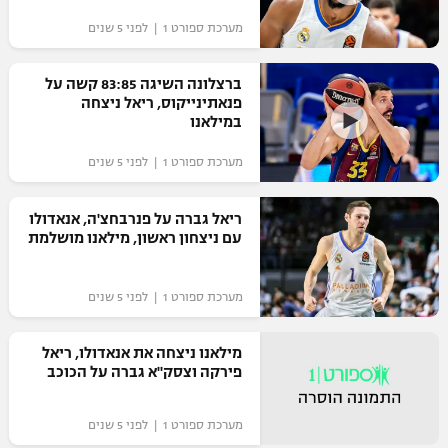
"מחצית בשכונה" – פודקאסט
מערכת ספורט 1 | לפני 5 שנים
אופניים
ברצלונה השיגה 83:85 קשה על
ספורט מוטורי
משתתפים וזוכים בפרסים
פנאתינייקוס, ריאל ניצחה
במילאנו
כדורמים
תקנון משתתפים וזוכים בפרסים
טניס
מערכת ספורט 1 | לפני 5 שנים
פוטבול אמריקאי NFL
תקנון עבור פעילות אלקטרה
ריאל גברה על פנרבחצ'ה, אנאדולו
גיימינג E-Sports
בייסבול MLB
עם ניצחון ראשון, מילאנו מושלמת
תקנון עבור פעילות ספורט 1 – "מרלן"
ספורט אתגרי ואקסטרים
תנאי שימוש
מערכת ספורט 1 | לפני 5 שנים
אומנויות לחימה
מילאנו ניצחה את אנאדולו, ריאל
מדיניות פרטיות
פירקה וצסק"א גברה על הכוכב
גיימינג E-Sports
תקנון פעילות ספורט 1
מערכת ספורט 1 | לפני 5 שנים