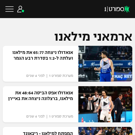
ארמאני מילאנו
כדורגל ישראלי
אנאדולו ניצחה 65:77 את מילאנו
ועלתה ל-1:2 בסדרת רבע הגמר
ליגת העל
כדורגל עולמי
מערכת ספורט 1 | לפני 4 שנים
ליגה לאומית
ליגת האלופות
אנאדולו אפס הביסה 48:64 את
כדורסל ישראלי
מילאנו, ברצלונה ניצחה את באיירן
גביע הטוטו
ליגה אירופית
ליגת ווינר סל
ליגיונרים
כדורסל עולמי
מערכת ספורט 1 | לפני 4 שנים
ליגה אנגלית
ליגה לאומית
גביע המדינה
NBA
המפתח למילאנו - ריבאונד
ליגה גרמנית
ענפים נוספים