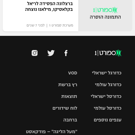
ברצלונה הפסידה לריאל
בקלאסיקו, מילאנו נוצחה
מערכת ספורט 1 | לפני 7 שנים
כדורגל ישראלי
VOD
כדורגל עולמי
רץ ברשת
ליגת העל
כדורסל ישראלי
תוצאות
ליגת
ליגה לאומית
האלופות
כדורסל עולמי
לוח שידורים
ליגת ווינר
סל
גביע הטוטו
ענפים נוספים
ברחבה
ליגה
NBA
אירופית
"מעל הליגה" – פודקאסט
ליגה לאומית
ליגיונרים