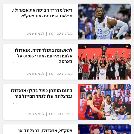
רשיון להקרנה פומבית לבית עסק
ריאל מדריד הביסה את אנאדולו,
מילאנו הפתיעה את צסק"א
הצטרפות לחבילת הערוצים
מערכת ספורט 1 | לפני 5 שנים
לוח דרושים – ג'ובנט
לראשונה בתולדותיה: אנאדולו
תגיות
אלופת אירופה אחרי 81:86 על
בארסה
המגזין
מערכת ספורט 1 | לפני 5 שנים
בתום מותחן כפול בקלן: אנאדולו
וברצלונה עלו לגמר הפיינל פור
מערכת ספורט 1 | לפני 5 שנים
צסק"א, אנאדולו, ברצלונה או