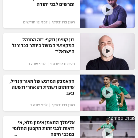
ומרשים לבני יהודה
כדורסל נשים
נבחרת ישראל
יורוליג
ליגה ספרדית
טניס
VOD
מכבי תל אביב
מכבי חיפה
רענן ברנובסקי | לפני 12 חודשים
יורוקאפ
ליגה איטלקית
כדוריד
הפועל חולון
בית"ר ירושלים
רון קופמן תקף: "זה המנהל
רץ ברשת
ליגה צרפתית
המקצועי הכושל ביותר בכדורגל
כדורעף
הפועל ירושלים
הישראלי"
מכבי תל אביב
ליגה הולנדית
שחייה
תוצאות
מערכת ספורט 1 | לפני שנה 1
דני אבדיה
הפועל תל אביב
ליגה טורקית
ג'ודו
הקאמבק המרגש של מאור קנדיל,
הפועל חיפה
לוח שידורים
שיחתום רשמית רק אחרי תשעה
ליגה סינית
אגרוף
באב
הפועל באר שבע
ליגה ברזילאית
ברחבה
רענן ברנובסקי | לפני שנה 1
ספורט אולימפי
מכבי נתניה
ליגות נוספות
שבת, ספורט4
UFC
אלימלך התאמן אימון מלא, אי
"מעל הליגה" – פודקאסט
בני יהודה
ודאות לגבי זהות הקפטן החלופי
במכבי חיפה
היאבקות WWE