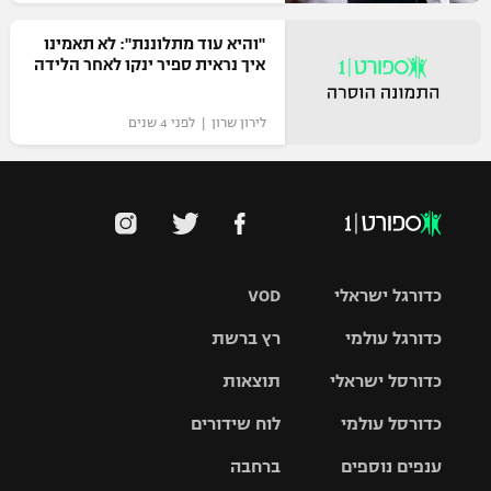
"והיא עוד מתלוננת": לא תאמינו
איך נראית ספיר ינקו לאחר הלידה
לירון שרון | לפני 4 שנים
כדורגל ישראלי
VOD
כדורגל עולמי
רץ ברשת
ליגת העל
כדורסל ישראלי
תוצאות
ליגת
ליגה לאומית
האלופות
כדורסל עולמי
לוח שידורים
ליגת ווינר
סל
גביע הטוטו
ענפים נוספים
ברחבה
ליגה
NBA
אירופית