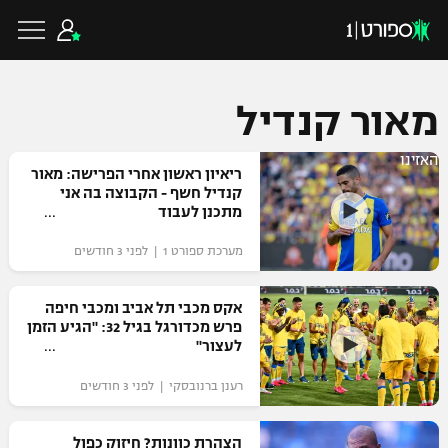
מאור קנדיל
האזינו
כדורגל ישראלי
ריאיון ראשון אחרי הפרישה: מאור
קנדיל חשף - הקבוצה בה אני
מתכנן לעבוד
ליגת העל
כדורגל עולמי
מערכת ספורט 1 | לפני 3 חודשים
ליגה לאומית
ליגת האלופות
אקס מכבי תל אביב ומכבי חיפה
כדורסל ישראלי
פרש מכדורגל בגיל 32: "הגיע הזמן
גביע הטוטו
לעצור"
ליגה אירופית
ליגת ווינר סל
ליגיונרים
כדורסל עולמי
רענן ברנובסקי | לפני 3 חודשים
ליגה אנגלית
ליגה לאומית
גביע המדינה
NBA
הצהרת כוונות? חיזוק כפול
ליגה גרמנית
ענפים נוספים