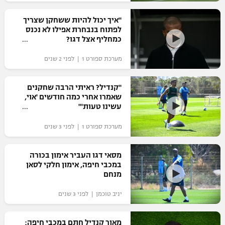
רשיון להקרנה פומבית לבית עסק
"איך יכול להיות ששחקן שצריך
לפתוח בנבחרת אפילו לא נכנס
הצטרפות לחבילת הערוצים
כמחליף אצל דגו?
מערכת ספורט 1 | לפני 2 שנים
לוח דרושים – ג'ובנט
תגיות
"קנדיל? ראיתי הרבה שחקנים
שאמרו אחרי כמה חודשים 'אוי,
עשינו טעות'"
המגזין
מערכת ספורט 1 | לפני 3 שנים
מסאי דגו העביר אימון בכורה
במכבי חיפה, אימון חלקי לסאן
מנחם
יניב טוכמן | לפני 3 שנים
מאור קנדיל חתם במכבי חיפה: