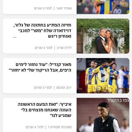
אופיר סער | לפני 3 שנים
חזיזה הפתיע בחתונה של גלזר,
דוידזאדה שלח "מסר" למכבי
ואוחיון ריגש
לירון שרון | לפני 3 שנים
מאור קנדיל: "עוד נחזור לימים
היפים, אבל הריקוד שלי לא יחזור"
יניב טוכמן | לפני 3 שנים
צפו בתקציר
איביץ': "זאת הפעם הראשונה
העונה שאנחנו מנצחים בלי
שמגיע לנו"
מערכת ספורט 1 | לפני 4 שנים