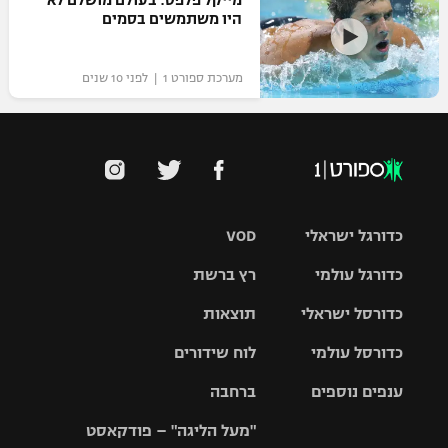
מייקל פלפס: בעולם מושלם לא
היו משתמשים בסמים
מערכת ספורט 1 | לפני 10 שנים
כדורגל ישראלי
VOD
כדורגל עולמי
רץ ברשת
ליגת העל
כדורסל ישראלי
תוצאות
ליגת
ליגה לאומית
האלופות
כדורסל עולמי
לוח שידורים
ליגת ווינר
סל
גביע הטוטו
ענפים נוספים
ברחבה
ליגה
NBA
אירופית
"מעל הליגה" – פודקאסט
ליגה לאומית
ליגיונרים
טניס