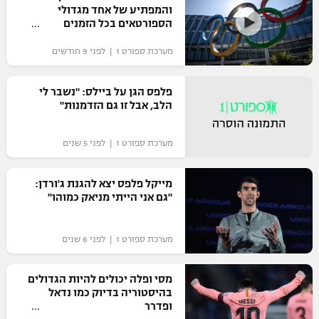
והמפתיע של אחד מגדולי
כדורסל נשים
נבחרת ישראל
הספורטאים בכל הזמנים
יורוליג
ליגה ספרדית
טניס
VOD
מכבי תל אביב
מכבי חיפה
מערכת ספורט 1 | לפני 9 חודשים
יורוקאפ
ליגה איטלקית
כדוריד
הפועל חולון
בית"ר ירושלים
פלפס הגן על ביילס: "נשבר לי
רץ ברשת
ליגה צרפתית
הלב, אבל זו גם הזדמנות"
כדורעף
הפועל ירושלים
מכבי תל אביב
ליגה הולנדית
שחייה
תוצאות
מערכת ספורט 1 | לפני 5 שנים
דני אבדיה
הפועל תל אביב
ליגה טורקית
ג'ודו
מייקל פלפס יצא להגנת ג'ורדן:
הפועל חיפה
לוח שידורים
"גם אני הייתי מניאק כמוהו"
ליגה סינית
אגרוף
הפועל באר שבע
ליגה ברזילאית
ברחבה
מערכת ספורט 1 | לפני 6 שנים
ספורט אולימפי
מכבי נתניה
ליגות נוספות
מסי ופלה יכולים להיות הגדולים
UFC
"מעל הליגה" – פודקאסט
בני יהודה
בהיסטוריה בדיוק כמו נדאל
ופדרר
היאבקות WWE