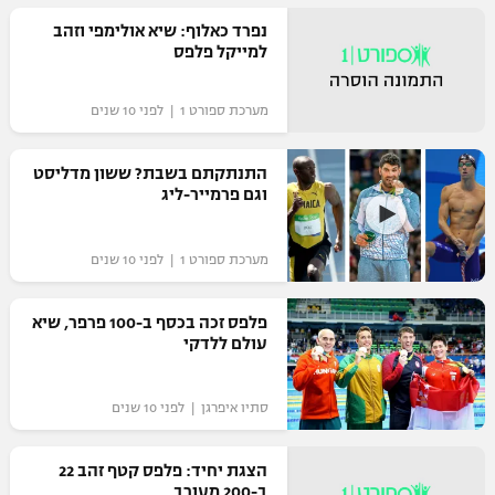
רשיון להקרנה פומבית לבית עסק
נפרד כאלוף: שיא אולימפי וזהב
למייקל פלפס
הצטרפות לחבילת הערוצים
מערכת ספורט 1 | לפני 10 שנים
לוח דרושים – ג'ובנט
התנתקתם בשבת? ששון מדליסט
תגיות
וגם פרמייר-ליג
המגזין
מערכת ספורט 1 | לפני 10 שנים
פלפס זכה בכסף ב-100 פרפר, שיא
עולם ללדקי
סתיו איפרגן | לפני 10 שנים
הצגת יחיד: פלפס קטף זהב 22
ב-200 מעורב