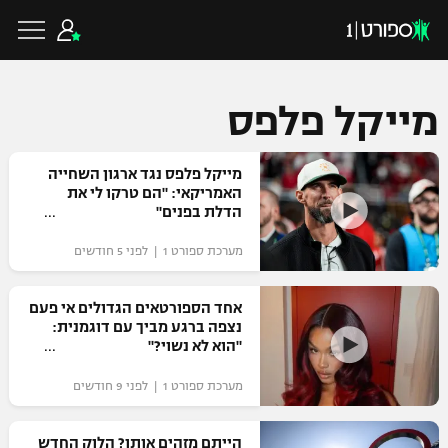
מייקל פלפס
כדורגל ישראלי
מייקל פלפס נגד ארגון השחייה
האמריקאי: "הם טרקו לי את
הדלת בפנים"
ליגת העל
כדורגל עולמי
מערכת ספורט 1 | לפני 5 חודשים
ליגה לאומית
ליגת האלופות
אחד הספורטאים הגדולים אי פעם
כדורסל ישראלי
נצפה ברגע מביך עם דוגמנית:
גביע הטוטו
"הוא לא נשוי?"
ליגה אירופית
ליגת ווינר סל
ליגיונרים
כדורסל עולמי
מערכת ספורט 1 | לפני 9 חודשים
ליגה אנגלית
ליגה לאומית
גביע המדינה
NBA
הייתם מזהים אותו? הלוק החדש
ליגה גרמנית
ענפים נוספים