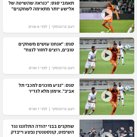
תאמבי סגס: "כנראה שהשיטה של
כדורסל נשים
נבחרת ישראל
אלישע יותר מתאימה לשחקנים"
יורוליג
ליגה ספרדית
טניס
VOD
מכבי תל אביב
מכבי חיפה
יורוקאפ
רענן ברנובסקי | לפני 6 שנים
ליגה איטלקית
כדוריד
הפועל חולון
בית"ר ירושלים
רץ ברשת
ליגה צרפתית
סגס: "אנחנו עושים משחקים
כדורעף
הפועל ירושלים
טובים, רוצים לחזור לנצח"
מכבי תל אביב
ליגה הולנדית
שחייה
תוצאות
דני אבדיה
הפועל תל אביב
רענן ברנובסקי | לפני 7 שנים
ליגה טורקית
ג'ודו
הפועל חיפה
לוח שידורים
סגס: "נגיע מוכנים למכבי תל
ליגה סינית
אגרוף
אביב". אימון מלא לגדיר
הפועל באר שבע
ליגה ברזילאית
ברחבה
ספורט אולימפי
רענן ברנובסקי | לפני 7 שנים
מכבי נתניה
ליגות נוספות
UFC
"מעל הליגה" – פודקאסט
בני יהודה
שחקנים בבני יהודה התלוננו נגד
השיפוט, קונסטנטין נפצע וייבדק
היאבקות WWE