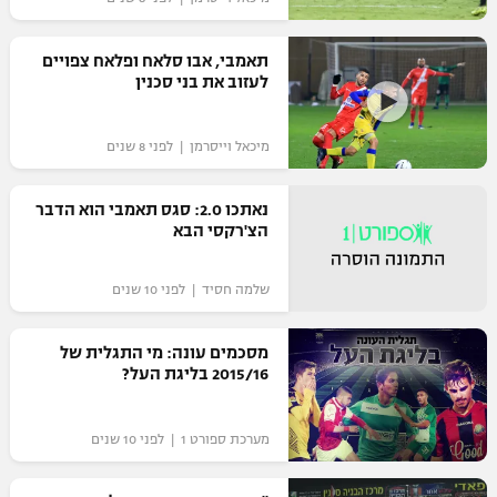
רשיון להקרנה פומבית לבית עסק
תאמבי, אבו סלאח ופלאח צפויים
הצטרפות לחבילת הערוצים
לעזוב את בני סכנין
לוח דרושים – ג'ובנט
מיכאל וייסרמן | לפני 8 שנים
תגיות
נאתכו 2.0: סגס תאמבי הוא הדבר
הצ'רקסי הבא
המגזין
שלמה חסיד | לפני 10 שנים
מסכמים עונה: מי התגלית של
2015/16 בליגת העל?
מערכת ספורט 1 | לפני 10 שנים