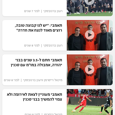
"מחצית בשכונה" – פודקאסט
אופניים
רענן ברנובסקי | לפני 7 שנים
ספורט מוטורי
משתתפים וזוכים בפרסים
תאמבי: "יש לנו קבוצה טובה,
רוצים מאוד לנצח את חדרה"
כדורמים
תקנון משתתפים וזוכים בפרסים
טניס
רענן ברנובסקי | לפני 8 שנים
פוטבול אמריקאי NFL
תקנון עבור פעילות אלקטרה
גיימינג E-Sports
בייסבול MLB
תאמבי חתם ל-3.5 שנים בבני
תקנון עבור פעילות ספורט 1 – "מרלן"
יהודה, אמבולה במו"מ עם סכנין
ספורט אתגרי ואקסטרים
תנאי שימוש
מיכאל וייסרמן ורענן ברנובסקי | לפני 8 שנים
אומנויות לחימה
מדיניות פרטיות
תאמבי מעוניין לצאת לאירופה ולא
גיימינג E-Sports
צפוי להמשיך בבני סכנין
תקנון פעילות ספורט 1
מיכאל וייסרמן | לפני 8 שנים