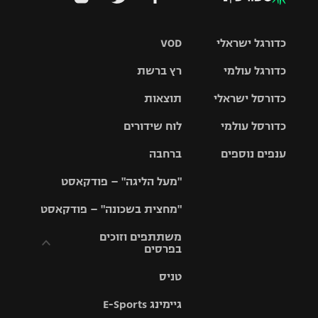
כדורגל ישראלי
VOD
כדורגל עולמי
רץ ברשת
ליגת העל
כדורסל ישראלי
תוצאות
ליגת
ליגה לאומית
האלופות
כדורסל עולמי
לוח שידורים
ליגת ווינר
סל
גביע הטוטו
ענפים נוספים
ברחבה
ליגה
NBA
אירופית
"מעל הליגה" – פודקאסט
ליגה לאומית
ליגיונרים
טניס
יורוליג
ליגה אנגלית
"מחצית בשכונה" – פודקאסט
כדורסל נשים
גביע המדינה
כדוריד
יורוקאפ
ליגה גרמנית
משתתפים וזוכים
בפרסים
מכבי תל
נבחרת
כדורעף
אביב
ישראל
ליגה
טניס
ספרדית
תקנון משתתפים
שחייה
הפועל חולון
מכבי חיפה
וזוכים בפרסים
גיימינג E-Sports
ליגה