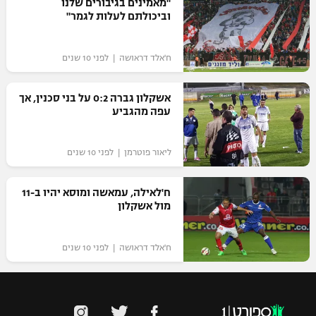
"מאמינים בגיבורים שלנו
וביכולתם לעלות לגמר"
ח'אלד דראושה‎ | לפני 10 שנים
אשקלון גברה 0:2 על בני סכנין, אך
עפה מהגביע
ליאור פוטרמן | לפני 10 שנים
ח'לאילה, עמאשה ומוסא יהיו ב-11
מול אשקלון
ח'אלד דראושה‎ | לפני 10 שנים