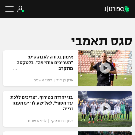
סגס תאמבי
כדורגל ישראלי
אימון בכורה לאבוקסיס:
"מעריכים אותי פה". בלטקסה
מתקרב
ליגת העל
כדורגל עולמי
אלון בן דוד | לפני 6 שנים
ליגה לאומית
ליגת האלופות
כדורסל ישראלי
בני יהודה בטירוף: "צריכים ללכת
גביע הטוטו
עד הסוף". לאלישע לוי יש מענק
ליגה אירופית
זכייה
ליגת ווינר סל
ליגיונרים
כדורסל עולמי
ליגה אנגלית
רענן ברנובסקי | לפני 6 שנים
ליגה לאומית
גביע המדינה
NBA
ליגה גרמנית
ענפים נוספים