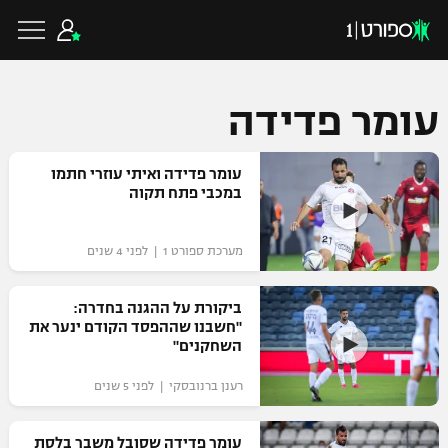
עומר פדידה
כדורגל ישראלי
עומר פדידה ואיתי עוזרי חתמו
במכבי פתח תקוה
ליגת העל
כדורגל עולמי
מערכת ספורט 1 | לפני 4 שנים
ליגה לאומית
ליגת האלופות
ביקורת על ההגנה בחדרה:
כדורסל ישראלי
"חשבנו שההפסד הקודם ינער את
גביע הטוטו
השחקנים"
ליגה אירופית
ליגת ווינר סל
ליגיונרים
כדורסל עולמי
רענן ברנובסקי | לפני 5 שנים
ליגה אנגלית
ליגה לאומית
גביע המדינה
NBA
עומר פדידה שסובל משבר בלסת
ליגה גרמנית
ענפים נוספים