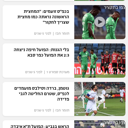
רשיון להקרנה פומבית לבית עסק
צפו בתקציר
בכפ"ס זועמים: "המחצית
הראשונה נראתה כמו מחצית
הצטרפות לחבילת הערוצים
שצריך לחקור"
תומר חבז | לפני 5 שנים
לוח דרושים – ג'ובנט
תגיות
בלי הגנות: הפועל חיפה ניצחה
2:3 את הפועל כפר סבא
המגזין
מערכת ספורט 1 | לפני 5 שנים
גוטמן, ברדה וסילבס מועמדים
לכפ"ס, שטרם החליטה לגבי
פדידה
תומר חבז | לפני 5 שנים
צפו בתקציר
הראש בגביע: הפועל ת"א איבדה