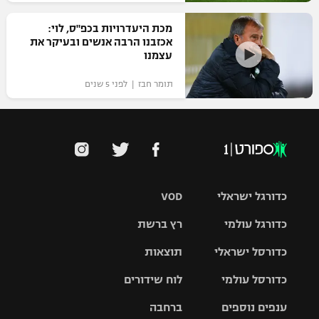
מכת היעדרויות בכפ"ס, לוי:
אכזבנו הרבה אנשים ובעיקר את
עצמנו
תומר חבז | לפני 5 שנים
כדורגל ישראלי
VOD
כדורגל עולמי
רץ ברשת
ליגת העל
כדורסל ישראלי
תוצאות
ליגת
ליגה לאומית
האלופות
כדורסל עולמי
לוח שידורים
ליגת ווינר
סל
גביע הטוטו
ענפים נוספים
ברחבה
ליגה
NBA