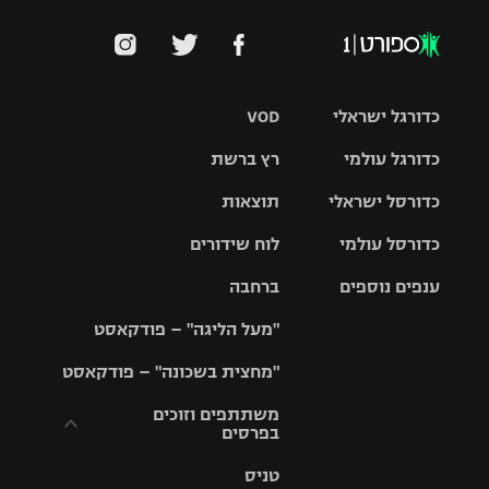
כדורגל ישראלי
VOD
כדורגל עולמי
רץ ברשת
ליגת העל
כדורסל ישראלי
תוצאות
ליגת
ליגה לאומית
האלופות
כדורסל עולמי
לוח שידורים
ליגת ווינר
סל
גביע הטוטו
ענפים נוספים
ברחבה
ליגה
NBA
אירופית
"מעל הליגה" – פודקאסט
ליגה לאומית
ליגיונרים
טניס
יורוליג
ליגה אנגלית
"מחצית בשכונה" – פודקאסט
כדורסל נשים
גביע המדינה
כדוריד
יורוקאפ
ליגה גרמנית
משתתפים וזוכים
בפרסים
מכבי תל
נבחרת
כדורעף
אביב
ישראל
ליגה
טניס
ספרדית