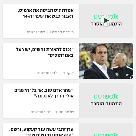
רשיון להקרנה פומבית לבית עסק
אנורתוזיס הביסה את ארמיס,
דאבור כבש את שערו ה-14
הצטרפות לחבילת הערוצים
מערכת ספורט 1 | לפני 8 שנים
לוח דרושים – ג'ובנט
"נכנס למאורת נחשים, יש רעל
תגיות
באנורתוסיס"
המגזין
יעקב זיו | לפני 10 שנים
"שחר אדם טוב, אך בלי הישגים
אולי הדרך לא נכונה"
שלמה חסיד | לפני 10 שנים
ערן זהבי עשה עוד קעקוע, ורשם:
"הנה אנחנו נפגשים שוב"