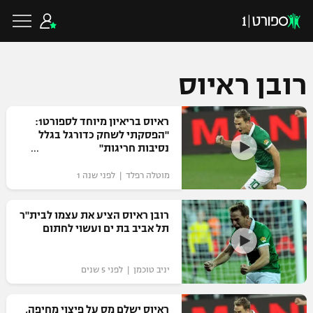
רובן ראיוס
כדורגל ישראלי
ראיוס בריאיון מיוחד לספורט1:
"הפסקתי לשחק כדורגל בגלל
נסיבות חריגות"
ליגת העל
כדורגל עולמי
מוטלה רפלד | לפני שנה 1
ליגה לאומית
ליגת האלופות
רובן ראיוס הציע את עצמו לבית"ר
כדורסל ישראלי
תל אביב בת ים ועשוי לחתום
גביע הטוטו
ליגה אירופית
ליגת ווינר סל
ליגיונרים
כדורסל עולמי
יניב טוכמן | לפני 5 שנים
ליגה אנגלית
ליגה לאומית
גביע המדינה
NBA
ראיוס ישלם מס על פיצוי מחיפה,
ליגה גרמנית
ענפים נוספים