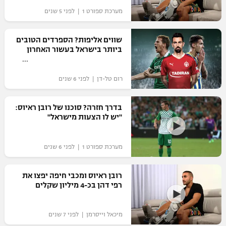
מערכת ספורט 1 | לפני 5 שנים
"מחצית בשכונה" – פודקאסט
אופניים
שווים אליפות? הספרדים הטובים
ספורט מוטורי
משתתפים וזוכים בפרסים
ביותר בישראל בעשור האחרון
כדורמים
תקנון משתתפים וזוכים בפרסים
רום טל-דן | לפני 6 שנים
טניס
פוטבול אמריקאי NFL
תקנון עבור פעילות אלקטרה
בדרך חזרה? סוכנו של רובן ראיוס:
גיימינג E-Sports
"יש לו הצעות מישראל"
בייסבול MLB
תקנון עבור פעילות ספורט 1 – "מרלן"
ספורט אתגרי ואקסטרים
מערכת ספורט 1 | לפני 6 שנים
תנאי שימוש
אומנויות לחימה
רובן ראיוס ומכבי חיפה יפצו את
מדיניות פרטיות
רפי דהן בכ-4 מיליון שקלים
גיימינג E-Sports
תקנון פעילות ספורט 1
מיכאל וייסרמן | לפני 7 שנים