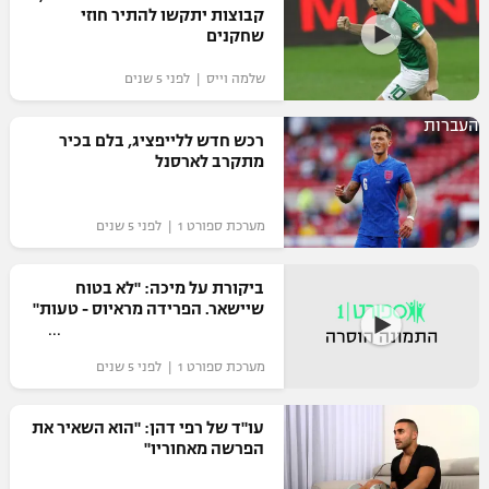
קבוצות יתקשו להתיר חוזי
כדורסל נשים
נבחרת ישראל
שחקנים
יורוליג
ליגה ספרדית
טניס
VOD
מכבי תל אביב
מכבי חיפה
שלמה וייס | לפני 5 שנים
יורוקאפ
ליגה איטלקית
כדוריד
הפועל חולון
העברות
בית"ר ירושלים
רכש חדש ללייפציג, בלם בכיר
רץ ברשת
ליגה צרפתית
מתקרב לארסנל
כדורעף
הפועל ירושלים
מכבי תל אביב
ליגה הולנדית
שחייה
תוצאות
מערכת ספורט 1 | לפני 5 שנים
דני אבדיה
הפועל תל אביב
ליגה טורקית
ג'ודו
ביקורת על מיכה: "לא בטוח
הפועל חיפה
לוח שידורים
שיישאר. הפרידה מראיוס - טעות"
ליגה סינית
אגרוף
הפועל באר שבע
ליגה ברזילאית
ברחבה
מערכת ספורט 1 | לפני 5 שנים
ספורט אולימפי
מכבי נתניה
ליגות נוספות
עו"ד של רפי דהן: "הוא השאיר את
UFC
"מעל הליגה" – פודקאסט
בני יהודה
הפרשה מאחוריו"
היאבקות WWE