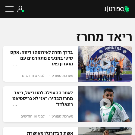
ריאד מחרז
כדורגל ישראלי
בדרך חזרה לאירופה? דיווח: אקס
סיטי במגעים מתקדמים עם
מועדון פאר
ליגת העל
כדורגל עולמי
מערכת ספורט 1 | לפני 4 חודשים
ליגה לאומית
ליגת האלופות
לאחר ההעפלה למונדיאל, ריאד
כדורסל ישראלי
מחרז הבהיר: "אני לא כריסטיאנו
גביע הטוטו
רונאלדו"
ליגה אירופית
ליגת ווינר סל
ליגיונרים
כדורסל עולמי
מערכת ספורט 1 | לפני 10 חודשים
ליגה אנגלית
ליגה לאומית
גביע המדינה
NBA
אשת הכדורגלן מאושרת
ליגה גרמנית
ענפים נוספים