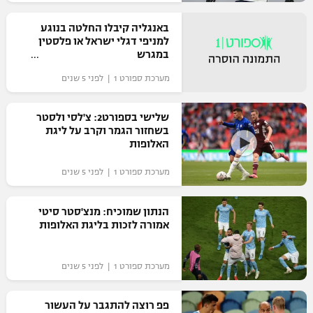
רשיון להקרנה פומבית לבית עסק
באנגליה קיבלו החלטה בנוגע
למניפי דגלי ישראל או פלסטין
הצטרפות לחבילת הערוצים
במגרש
מערכת ספורט 1 | לפני 5 שנים
לוח דרושים – ג'ובנט
שלישי בספורט2: צ'לסי ולסטר
תגיות
בשחזור הגמר וקרב על ליגת
האלופות
המגזין
מערכת ספורט 1 | לפני 5 שנים
הנתון שמוכיח: מנצ'סטר סיטי
אמורה לזכות בליגת האלופות
מערכת ספורט 1 | לפני 5 שנים
פפ רוצה להתגבר על העשור