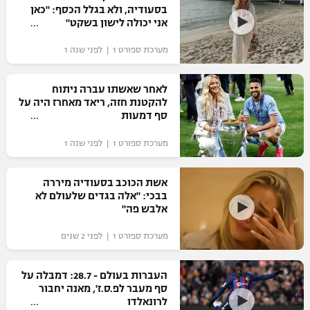
בסעודיה, ולא בגלל הכסף: "כאן
כדורסל נשים
נבחרת ישראל
אני יכולה לישון בשקט"
יורוליג
ליגה ספרדית
טניס
VOD
מכבי תל אביב
מכבי חיפה
מערכת ספורט 1 | לפני שנה 1
יורוקאפ
ליגה איטלקית
כדוריד
הפועל חולון
בית"ר ירושלים
לאחר שאשתו עברה ניתוח
רץ ברשת
ליגה צרפתית
להקטנת חזה, ריאד מאחרז היה על
כדורעף
הפועל ירושלים
סף דמעות
מכבי תל אביב
ליגה הולנדית
שחייה
תוצאות
מערכת ספורט 1 | לפני שנה 1
דני אבדיה
הפועל תל אביב
ליגה טורקית
ג'ודו
אשת הכוכב בסעודיה מיררה
הפועל חיפה
לוח שידורים
בבכי: "אלה בגדים שלעולם לא
ליגה סינית
אגרוף
אלבש פה"
הפועל באר שבע
ליגה ברזילאית
ברחבה
מערכת ספורט 1 | לפני 2 שנים
ספורט אולימפי
מכבי נתניה
ליגות נוספות
UFC
העברות בעולם - 28.7: דמבלה על
"מעל הליגה" – פודקאסט
בני יהודה
סף מעבר לפ.ס.ז', מאנה יחבור
לרונאלדו
היאבקות WWE