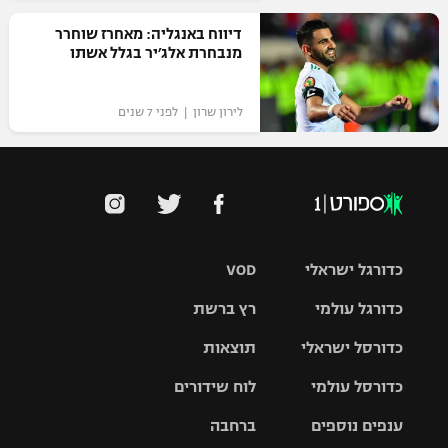
דיווח באנגליה: מאחרז שוחרר
מנבחרת אלג׳יר בגלל אשתו
לירון שרון | לפני 7 שנים
כדורגל ישראלי
VOD
כדורגל עולמי
רץ ברשת
ליגת העל
כדורסל ישראלי
תוצאות
ליגת
ליגה לאומית
האלופות
כדורסל עולמי
לוח שידורים
ליגת ווינר
סל
גביע הטוטו
ענפים נוספים
ברחבה
ליגה
NBA
אירופית