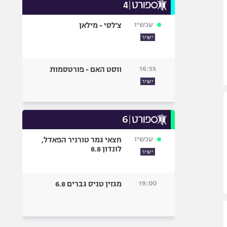
עכשיו
צ'לסי - מילאן
ישיר
16:55
ווסט האם - פורטסמות
ישיר
עכשיו
חצאי גמר טורניר הפאדל,
לונדון 8.8
ישיר
19:00
מגזין טניס גברים 6.8