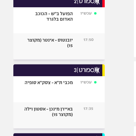
אופניים
עכשיו
הפועל ב"ש - הכוכב
ספורט מוטורי
האדום בלגרד
כדורמים
פוטבול אמריקאי NFL
17:50
יובנטוס - אינטר (מקוצר
בייסבול MLB
15)
ספורט אתגרי
ואקסטרים
אומנויות לחימה
גיימינג E-Sports
עכשיו
מכבי ת"א - צסק"א סופיה
17:35
באיירן מינכן - אסטון וילה
(מקוצר 15)