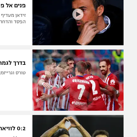
פנים אל פנ
זידאן מעדיף ל
הפסד והדחה מול יובה י
בדרך לגמר
טורס וגרייזמן סידרו 0:2 על סלטה ויגו, האנדלוסים
0:2 לוויאריאל על ולנסיה, הבטיחה מקום רביעי