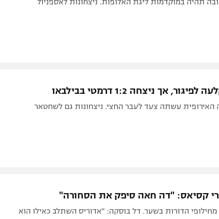
בה תהיה במוקדמות ליגת האלופות. ניצחונות לאספניול
יגור, אך ניצחה 1:2 דרמטי בבילבאו
 האירופית עשתה צעד לעבר החצי. ניצחונות גם לשחטאר
י קסיאס: "דה חאה סיפק את הסחורה"
חילופי הדורות בשער. דל בוסקה: "אדוריס השתלב כאילו הוא