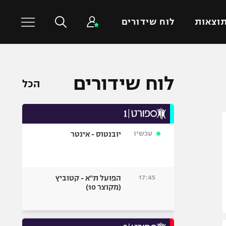
וצאות
לוח שידורים
כדורסל עולמי
ענפים נוספים
לוח שידורים
הכל
NBA
טניס
יורוליג
כדוריד
יורוקאפ
כדורעף
עכשיו
יובנטוס - אינטר
שחייה
ג'ודו
אגרוף
17:45
הפועל ת"א - קטוביץ
(מקוצר 10)
ספורט אולימפי
UFC
היאבקות WWE