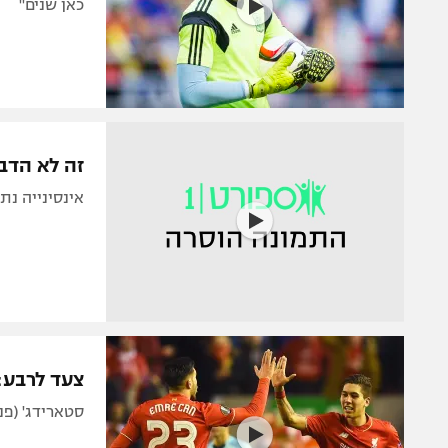
כאן שנים"
זה לא הדבר האמיתי: 1:1 ל
אינסינייה נת
צעד לרבע: 0:2 לליברפול על יונייטד באנפ
סטארידג' (פנ