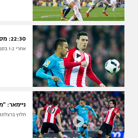
22:30: מסי, ניימאר וסוארס בהרכב בארסה מול בילבאו
אחרי 1:2 בסן מאמס, האלופה תנסה לעלות לחצי הגמר. מסצ'ראנו בקישור
ניימאר: "מ
חלוץ ברצלונה התלונן בסיו