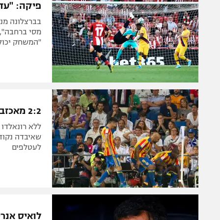
פיקה: "עד
מסי ברחבה", 
"המשחק יכול 
2:2 מאכזב לריאל מדריד מול ולנסיה, צמד לאסנסיו
ללא רונאלדו 
שאיבדה נקודו
לעטלפים
לואיס אנרי