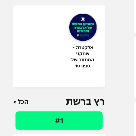
אלקטרה -
שחקני
המחזור של
ספורט1
רץ ברשת
הכל >
#1