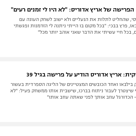
תל אביב
ליגה סינית
פרישה של אריץ אדוריס: "לא היו לי זמנים רעים"
חיפה
ליגה ברזילאית
י, שהחליט לתלות את הנעליים ולא ישוב לשחק העונה עם
באר שבע
ליגות נוספות
ו, פרץ בבכי: "בכל מקום בו הייתי ניתנה לי הזדמנות ופגשתי
 בכל חיי עשיתי את הדבר שאני אוהב יותר מכל"
תניה
דה
ת: אריץ אדוריס הודיע על פרישה בגיל 39
 בילבאו ואחד הכובשים המצטיינים של הליגה הספרדית בעשור
שיצטרך לעבור ניתוח בברכו, שישבית אותו ממשחק פעיל: "לא
הכדורגל עוזב אותך לפני שאתה עוזב אותו"