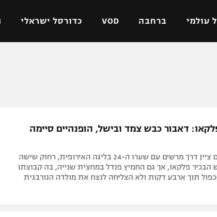
 עולמי
ברחבה
VOD
כדורסל ישראלי
ת
ל ישראלי
כדורגל עולמי
כדורסל ישראלי
על
ליגת האלופות
ליגת ווינר סל
אומית
ליגה אירופית
ליגה לאומית
וטו
ליגה אנגלית
כדורסל נשים
קאו: דאבור כבש צמד ובישל, הופנהיים סיימה
ים
ליגה גרמנית
מכבי תל אביב
מדינה
ליגה ספרדית
הפועל חולון
הישראלי רשם ציין דרך מרשים עם שערו ה-24 בליגה האירופית, רחוק שישה
ישראל
ליגה איטלקית
הפועל ירושלים
הבכיר פלקאו, אך גם החמיץ פנדל במחצית שנייה, בה קבוצתו
כפול תוך ארבע דקות ולא הצליחה לנצח את מולדה הנורבגית
יפה
ליגה צרפתית
דני אבדיה
רושלים
ליגה הולנדית
ל אביב
ליגה טורקית