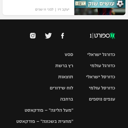
יעקב זיו | לפני 11 שנים
כדורגל ישראלי
VOD
כדורגל עולמי
רץ ברשת
ליגת העל
כדורסל ישראלי
תוצאות
ליגת
ליגה לאומית
האלופות
כדורסל עולמי
לוח שידורים
ליגת ווינר
סל
גביע הטוטו
ענפים נוספים
ברחבה
ליגה
NBA
אירופית
"מעל הליגה" – פודקאסט
ליגה לאומית
ליגיונרים
טניס
יורוליג
ליגה אנגלית
"מחצית בשכונה" – פודקאסט
כדורסל נשים
גביע המדינה