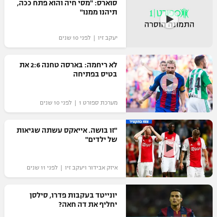
סוארס: "מסי חיה והוא פתח ככה,
תיהנו ממנו"
רשיון להקרנה פומבית לבית עסק
הצטרפות לחבילת הערוצים
יעקב זיו | לפני 10 שנים
לוח דרושים – ג'ובנט
לא ריחמה: בארסה טחנה 2:6 את
בטיס בפתיחה
תגיות
מערכת ספורט 1 | לפני 10 שנים
המגזין
"זו בושה. אייאקס עשתה שגיאות
של ילדים"
איזק אבידור ויעקב זיו | לפני 11 שנים
יונייטד בעקבות פדרו, סילסן
יחליף את דה חאה?