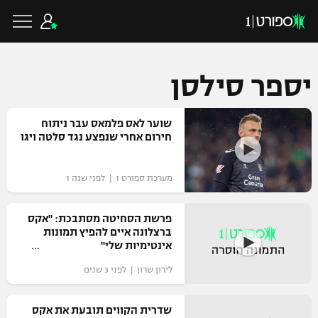
יספר סילסן
כדורגל ישראלי
שוער לאס פלמאס עבר ניתוח
חירום אחרי שנפצע נגד סלטה ויגו
ליגת העל
כדורגל עולמי
מערכת ספורט 1 | לפני שנה 1
ליגה לאומית
ליגת האלופות
פרשת הסחיטה מסתבכת: "אקס
כדורסל ישראלי
ברצלונה איים להפיץ תמונות
גביע הטוטו
אינטימיות שלי"
ליגה אירופית
ליגת ווינר סל
ליגיונרים
כדורסל עולמי
לירון שרון | לפני 3 שנים
ליגה אנגלית
ליגה לאומית
גביע המדינה
שדרית הקווים תובעת את אקס
NBA
ליגה גרמנית
ענפים נוספים