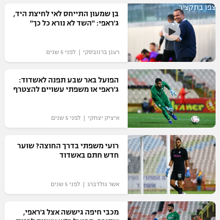
צפו בתקציר
רשיון להקרנה פומבית לבית עסק
בן שמעון התייחס לאי לחיצת היד,
ג'ראפי: "השד לא נורא כל כך"
הצטרפות לחבילת הערוצים
רענן ברנובסקי | לפני 5 שנים
לוח דרושים – ג'ובנט
הפועל באר שבע תפנה לאשדוד:
תגיות
ג'ראפי או משפתי עשויים להצטרף
המגזין
איציק יצחקי | לפני 5 שנים
רועי משפתי בדרך החוצה? שוער
חדש חתם באשדוד
אשר גולדברג | לפני 5 שנים
מכבי חיפה גיששה אצל ג'ראפי,