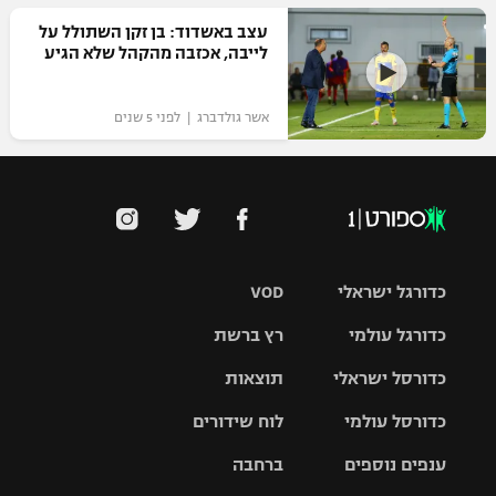
עצב באשדוד: בן זקן השתולל על
לייבה, אכזבה מהקהל שלא הגיע
אשר גולדברג | לפני 5 שנים
כדורגל ישראלי
VOD
כדורגל עולמי
רץ ברשת
ליגת העל
כדורסל ישראלי
תוצאות
ליגת
ליגה לאומית
האלופות
כדורסל עולמי
לוח שידורים
ליגת ווינר
סל
גביע הטוטו
ענפים נוספים
ברחבה
ליגה
NBA
אירופית