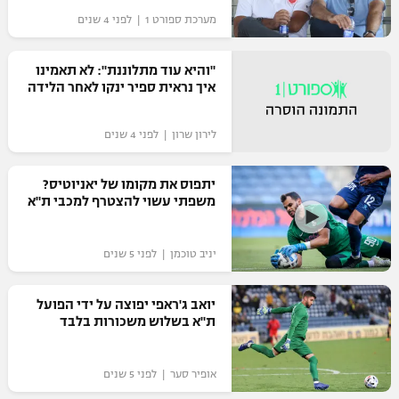
מערכת ספורט 1 | לפני 4 שנים
"מחצית בשכונה" – פודקאסט
אופניים
"והיא עוד מתלוננת": לא תאמינו
ספורט מוטורי
משתתפים וזוכים בפרסים
איך נראית ספיר ינקו לאחר הלידה
כדורמים
לירון שרון | לפני 4 שנים
תקנון משתתפים וזוכים בפרסים
טניס
פוטבול אמריקאי NFL
תקנון עבור פעילות אלקטרה
יתפוס את מקומו של יאניוטיס?
משפתי עשוי להצטרף למכבי ת"א
גיימינג E-Sports
בייסבול MLB
תקנון עבור פעילות ספורט 1 – "מרלן"
ספורט אתגרי ואקסטרים
יניב טוכמן | לפני 5 שנים
תנאי שימוש
אומנויות לחימה
יואב ג'ראפי יפוצה על ידי הפועל
ת"א בשלוש משכורות בלבד
מדיניות פרטיות
גיימינג E-Sports
אופיר סער | לפני 5 שנים
תקנון פעילות ספורט 1