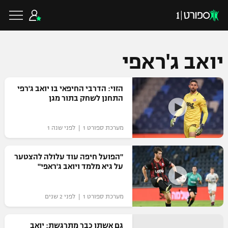
יואב ג'ראפי
כדורגל ישראלי
הזוי: הדרבי החיפאי בו יואב ג'רפי
התחנן לשחק בתור מגן
ליגת העל
כדורגל עולמי
מערכת ספורט 1 | לפני שנה 1
ליגה לאומית
ליגת האלופות
"הפועל חיפה עוד עלולה להצטער
כדורסל ישראלי
על גיא מלמד ויואב ג'ראפי"
גביע הטוטו
ליגה אירופית
ליגת ווינר סל
ליגיונרים
כדורסל עולמי
מערכת ספורט 1 | לפני 2 שנים
ליגה אנגלית
ליגה לאומית
גביע המדינה
NBA
גם אשתו כבר מתרגשת: יואב
ליגה גרמנית
ענפים נוספים