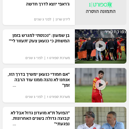
ג'ראפי יוצא לדרך חדשה
כדורסל נשים
נבחרת ישראל
יורוליג
ליגה ספרדית
טניס
VOD
מכבי תל אביב
לירון שרון | לפני 3 שנים
מכבי חיפה
יורוקאפ
ליגה איטלקית
כדוריד
צפו בתקציר
הפועל חולון
בית"ר ירושלים
בן שמעון: "נכנסתי למגרש בזמן
רץ ברשת
ליגה צרפתית
המשחק כי כנעאן צעק 'תעזור לי'"
כדורעף
הפועל ירושלים
מכבי תל אביב
ליגה הולנדית
שחייה
תוצאות
מערכת ספורט 1 | לפני 3 שנים
דני אבדיה
הפועל תל אביב
ליגה טורקית
ג'ודו
"אם חמודי כנעאן ימשיך בדרך הזו,
הפועל חיפה
לוח שידורים
אנחנו לא נהנה ממנו עוד הרבה
ליגה סינית
זמן"
אגרוף
הפועל באר שבע
ליגה ברזילאית
ברחבה
מערכת ספורט 1 | לפני 3 שנים
ספורט אולימפי
מכבי נתניה
ליגות נוספות
"הפועל ת"א מועדון גדול אבל לא
UFC
"מעל הליגה" – פודקאסט
בני יהודה
קבוצה גדולה בשנים האחרונות.
נפגעתי"
היאבקות WWE