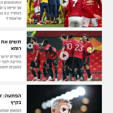
התותחנים היו
הפס
טראפורד
תשים את ה
רומא
היריבה לפני ש
הזאבים יחפשו
הפתעה: ז'ו
בקיץ
המאמן שפוטר