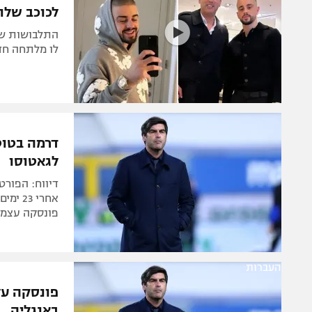
לכוכב שלו
התלבושות של 
לו מלתחה חדש
דרמה בטוט
לגאטוסו
דיווח: הפורט
אחרי 
פונסקה עצמו
העברות
פונסקה על
באנגליה