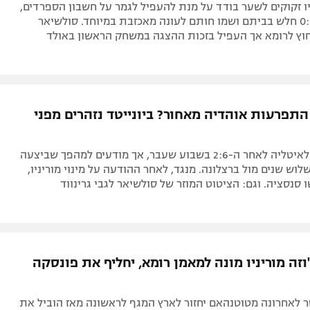
 זקוקים לשער בודד על מנת להעפיל לגמר על חשבון הספרדים,
אך סיימו ב-0:0 חלש בביתם ושמו חותם לעונה מאכזבת במיוחד. סולשיאר
יד 3:2 בחוץ לרומא אך העפיל בזכות ההצגה במשחק הראשון באולד
תפרעות אוהדיה מאחור? ביונייטד נזהרים מפני
השדים יגיעו לאיטליה לאחר ה-2:6 בשבוע שעבר, אך מודעים למהפך שביצעה
לוש שנים מול ברצלונה. מנגד, לאחר ההודעה על מינוי מוריניו,
 סנסציה. וגם: הציטוט המוזר של סולשיאר לגבי גרינווד
זה מוריניו מונה למאמן רומא, יחליף את פונסקה
 לאחרונה מטוטנהאם יחזור לארץ המגף לראשונה מאז הוביל את