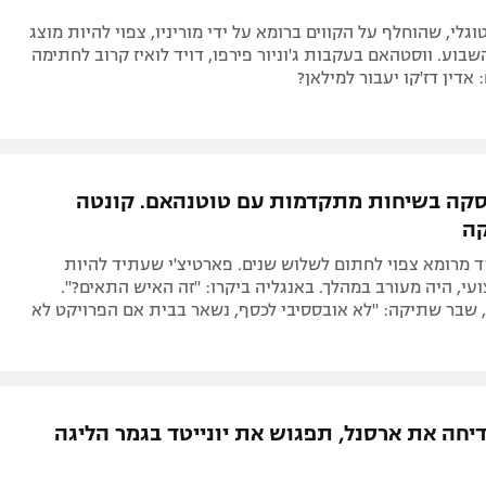
גלי, שהוחלף על הקווים ברומא על ידי מוריניו, צפוי להיות מוצג
השבוע. ווסטהאם בעקבות ג'וניור פירפו, דויד לואיז קרוב לחתימה
 אדין דז'קו יעבור למילאן?
נסקה בשיחות מתקדמות עם טוטנהאם. קונטה
ה
 מרומא צפוי לחתום לשלוש שנים. פארטיצ'י שעתיד להיות
י, היה מעורב במהלך. באנגליה ביקרו: "זה האיש התאים?".
 שבר שתיקה: "לא אובססיבי לכסף, נשאר בבית אם הפרויקט לא
דיחה את ארסנל, תפגוש את יונייטד בגמר הליגה