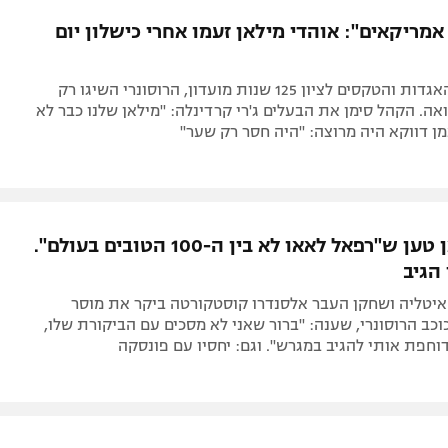
תל אביב
ליגה סינית
אמריקאים": אוהדי מילאן זעמו אחרי כישלון יום
חיפה
ליגה ברזילאית
באר שבע
ליגות נוספות
אחרי מצעד האגדות והטקסים לציון 125 שנות מועדון, הרוסונרי השיגו רק
תניה
ואה. הקהל סימן את הבעלים ג'רי קרדינלה: "מילאן שלנו כבר לא
ן דווקא היה מרוצה: "היה חסר רק שער"
דה
אקס מילאן טען ש"רפאל לאאו לא בין ה-100 הטובים בעולם".
הגיב
 איטליה ושחקן העבר אלסנדרו קוסטקורטה ביקר את מוסר
כב הרוסונרי, שענה: "ברור שאני לא מסכים עם הביקורת שלו,
וחפת אותי להגיב במגרש". וגם: יחסיו עם פונסקה