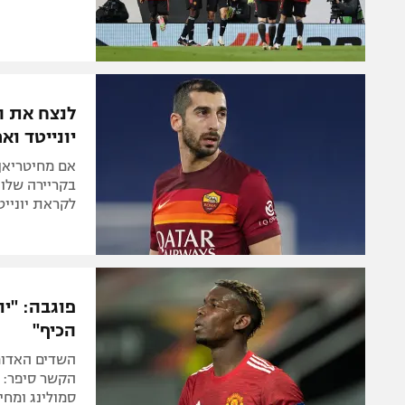
לנצח את ה
יונייטד וא
אם מחיטריאן 
בקריירה שלו. 
לקראת יונייטד, ס
פוגבה: "יו
הכיף"
הקשר סיפר: "
סמולינג ומחי