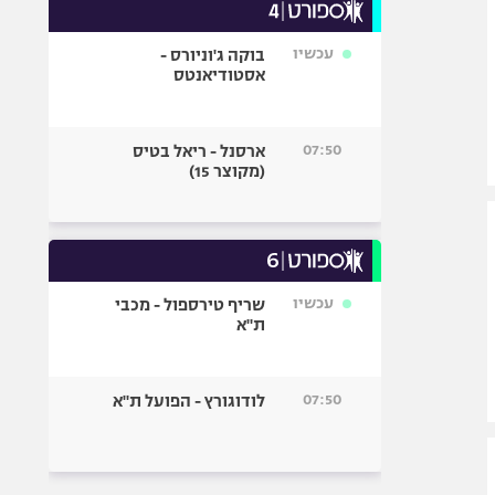
עכשיו
בוקה ג'וניורס -
אסטודיאנטס
07:50
ארסנל - ריאל בטיס
(מקוצר 15)
עכשיו
שריף טירספול - מכבי
ת"א
07:50
לודוגורץ - הפועל ת"א