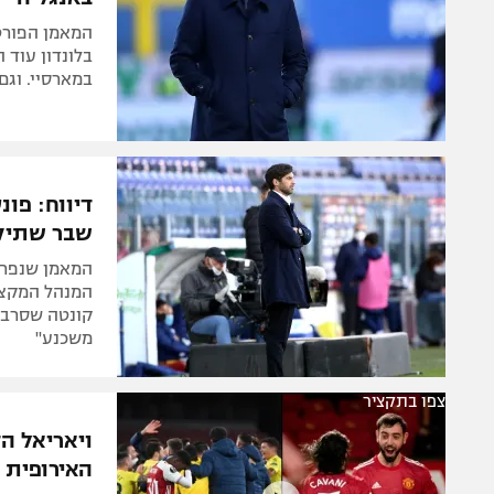
המאמן הפורטו
בלונדון עוד 
במארסיי. וגם:
דיווח: פו
שבר שתיק
המאמן שנפרד
המנהל המקצוע
קונטה שסרב,
משכנע"
צפו בתקציר
ויאריאל ה
האירופית