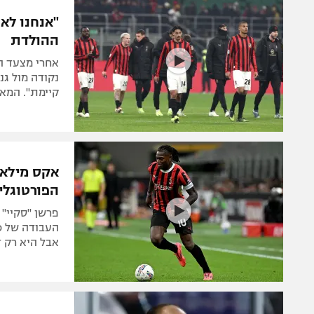
הפועל 
תקנון משתתפים וזוכים בפרסים
"אנחנו לא 
הפועל 
ההולדת
תקנון עבור פעילות אלקטרה
הפועל 
תקנון עבור פעילות ספורט 1 – "מרלן"
מכבי נ
נקודה מול גנ
טניס
קיימת". המאמ
בני יהו
גיימינג E-Sports
תנאי שימוש
מדיניות פרטיות
הפורטוגלי 
תקנון פעילות ספורט 1
פרשן "סקיי"
רשיון להקרנה פומבית לבית עסק
העבודה של כו
אבל היא רק ד
הצטרפות לחבילת הערוצים
לוח דרושים – ג'ובנט
תגיות
המגזין