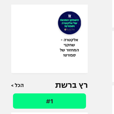
אלקטרה -
שחקני
המחזור של
ספורט1
רץ ברשת
הכל >
#1