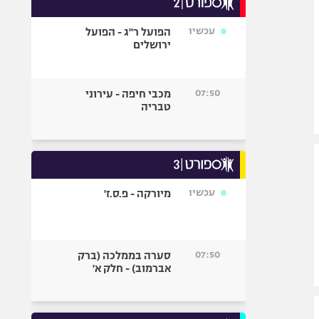
אופניים
עכשיו
הפועל ר"ג - הפועל
ספורט מוטורי
ירושלים
כדורמים
פוטבול אמריקאי NFL
07:50
מכבי חיפה - עירוני
בייסבול MLB
טבריה
ספורט אתגרי
ואקסטרים
אומנויות לחימה
גיימינג E-Sports
עכשיו
מיורקה - פ.ס.ז'
07:50
סערה בממלכה (ברק
אברמוב) - חלק א'