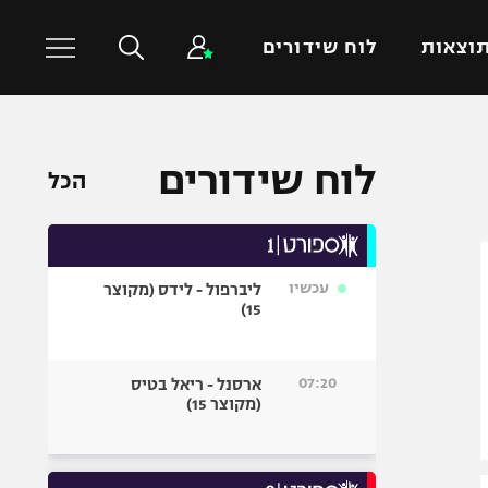
וצאות
לוח שידורים
כדורסל עולמי
ענפים נוספים
לוח שידורים
הכל
NBA
טניס
יורוליג
כדוריד
יורוקאפ
כדורעף
עכשיו
ליברפול - לידס (מקוצר
שחייה
15)
ג'ודו
אגרוף
07:20
ארסנל - ריאל בטיס
(מקוצר 15)
ספורט אולימפי
UFC
היאבקות WWE