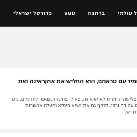
 עולמי
ברחבה
VOD
כדורסל ישראלי
ת
ל ישראלי
כדורגל עולמי
כדורסל ישראלי
על
ליגת האלופות
ליגת ווינר סל
אומית
ליגה אירופית
ליגה לאומית
וטו
ליגה אנגלית
כדורסל נשים
יר עם טראמפ, הוא החליש את אוקראינה ואת
ים
ליגה גרמנית
מכבי תל אביב
מדינה
ליגה ספרדית
הפועל חולון
לישה הרוסית לאוקראינה, פאולו פונסקה, מאמן ליון כיום, נזכר
ישראל
ליגה איטלקית
הפועל ירושלים
 עם דה זרבי, תוקף גם את נשיא פיפ"א ומעלה אפשרות
דיאל
יפה
ליגה צרפתית
דני אבדיה
רושלים
ליגה הולנדית
ל אביב
ליגה טורקית