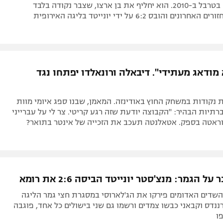
אינטר לזכייה בטרבל ב-2010. הוא יחליף את בן ארצו, שצבר נקודה בלבד
ם והובס 6:2 על ידי יונייטד בליגה האירופית
 מודאג מעתידי". דיבאלה ורונאלדו יפתחו נגד
ת נקודות במשחק החוץ באודינזה. המאמן, שבנו ספג איומי מוות
יות הבהיר: "הקבוצה יודעת שזה רגע קריטי. צר לי על עברייני
ראטה בספק. אטאלנטה תעכב את הזכייה של אינטר בתואר?
 הגמר: מנצ'סטר יונייטד הביסה 2:6 את רומא
ו ב-2007, השדים האדומים פירקו את הג'לארוסי במסגרת חצי גמר הליגה
ננדס וקבאני כבשו צמדים ורשמו גם שני בישולים כל אחד, פוגבה
פו