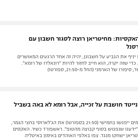
אקסיות: מחיטריאן רוצה לסגור חשבון עם
רסנל
יניף את הגביע על חשבונן, יהיה זה אחד הרגעים המאושרים
כדי שזה יקרה, הוא חייב לחזור להיות "רונאלדו של רומא".
יפורו של הארמני (החל מ-21:50, ספורט1)
נייטד חושבת על זכייה, אבל רומא לא באה בשביל
השדים האדומים ייפגשו בחמישי (21:50 בספורט1) את הג'לארוסי בחצי הגמר,
ידענו שנפגוש בסוף קבוצה מהטופ". ראשפורד כשיר. האקסים
טריאן ישחקו מנגד. צפו באלפי האוהדים באימון באיטליה