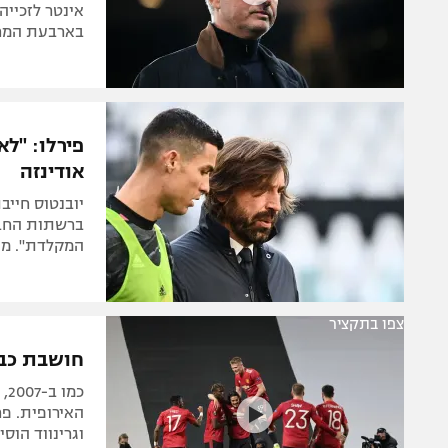
בארבעת המחזורים האחרוני
פירלו: "לא
אודינזה
יובנטוס חייב
ברשתות החברת
המקלדת". מו
צפו בתקציר
חושבת כבר על
כמ
האירופית. פר
וגרינווד הוסי