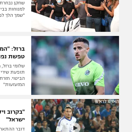
למנוחות בבית
"שמך הלך לפנ
ברזל: "המ
טפשת נפו
תופעת שירי 
הביטוי. חזרת
המזעזעות"
האזינו לראיון
"בקרוב ויל
ישראל"
דובר ההתאחד