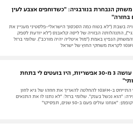
תל אביב
ליגה סינית
 משחק הנבחרת בנורבגיה: "כשדוחפים אצבע לעין
חיפה
ליגה ברזילאית
 בחזרה"
באר שבע
ליגות נוספות
יה בשבת ("לא בטוח כמה הסכסוך הישראלי-פלסטיני מעניין את
תניה
י"), התנהלותה הבזויה של ליסה קלאבנס ("לא יודעת לספק
והמשחק הנפיץ באמת ("מול איטליה יהיה מורכב"). שלומי ברזל
דה
"אם הייתי עושה 3 מ-30 אפשריות, היו בועטים לי בתחת
תי"
אייל ברקוביץ התייחס ב-103FM להחלטה להאריך את חוזהו של גיא לוזון
ה: "הוא נכשל בענק". שלומי ברזל: "לא נתנו לו את התנאים
: "אנחנו עולים פעם ב-50 שנים, תפסיקו"