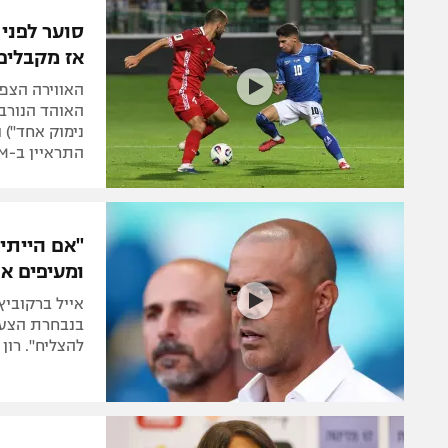
הפועל 
תקנון משתתפים וזוכים בפרסים
סוער לפני
הפועל 
אז מקבלים
תקנון עבור פעילות אלקטרה
הפועל 
תקנון עבור פעילות ספורט 1 – "מרלן"
האווירה הצפו
מכבי נ
האוהד הנורבג
טניס
נימוק אחד") 
בני יהו
התראיין ב-103FM לקראת משחקי החוץ של ישראל
גיימינג E-Sports
תנאי שימוש
מדיניות פרטיות
ומעיפים או
תקנון פעילות ספורט 1
רשיון להקרנה פומבית לבית עסק
בנבחרת הצעיר
להצליח". רון קופמן
הצטרפות לחבילת הערוצים
לוח דרושים – ג'ובנט
תגיות
המגזין