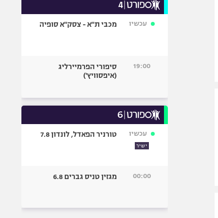
עכשיו
מכבי ת"א - צסק"א סופיה
19:00
סיפורי הפרמיירליג
(איפסוויץ')
עכשיו
טורניר הפאדל, לונדון 7.8
ישיר
00:00
מגזין טניס גברים 6.8