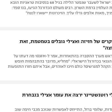
שחקן נבחרת ישראל לשעבר שנפטר הלילה בגיל 68 בנסיבות טראגיות הובא
 העלמין ברמת השרון. רבים מעולם הכדורגל הגיעו, בנו ספד:
יך, מאות אלפים גדלו עליך. הזיכרונות יישארו לנצח"
קרים של חזיזה ואצילי גובלים בטמטמת, זאת
צה"
שלומי ברזל, ראש מערך ההסברה בהתאחדות, אמר ל-103FM מה דעתו על
הגנאי בכדורגל הישראלי: "מחליא, מדובר בהתבהמות חופש
 הקהל למגרשים? כולם חיכו לאוהדים, אבל איתם חזרו התופעות
י רוטנשטיינר ירצה את עומר אצילי בנבחרת
ות, שלומי ברזל, התייחס לאפשרות שכוכב מכבי חיפה שוב