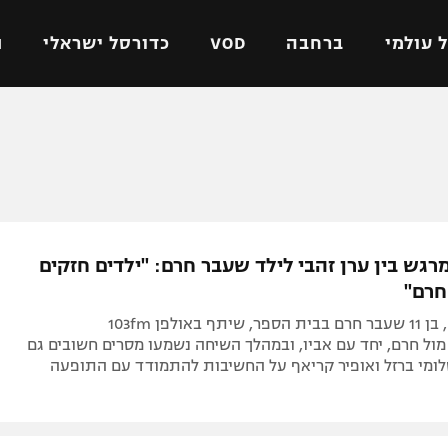
 עולמי
ברחבה
VOD
כדורסל ישראלי
ת
ל ישראלי
כדורגל עולמי
כדורסל ישראלי
על
ליגת האלופות
ליגת ווינר סל
אומית
ליגה אירופית
ליגה לאומית
וטו
ליגה אנגלית
כדורסל נשים
גש בין ערן זהבי לילד שעבר חרם: "ילדים חזקים
ים
ליגה גרמנית
מכבי תל אביב
חרם"
מדינה
ליגה ספרדית
הפועל חולון
מיכאל סנדיק, בן 11 שעבר חרם בבית הספר, שיתף באולפן 103fm
ישראל
ליגה איטלקית
הפועל ירושלים
ל חרם, יחד עם אביו, ובמהלך השיחה נשמעו מסרים חשובים גם
לומי ברזל ואופיר קריאף על החשיבות להתמודד עם התופעה
יפה
ליגה צרפתית
דני אבדיה
רושלים
ליגה הולנדית
ל אביב
ליגה טורקית