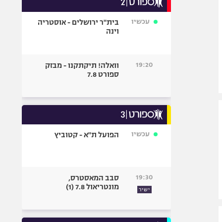
אופניים
עכשיו
בית"ר ירושלים - אוסטריה
ספורט מוטורי
וינה
כדורמים
פוטבול אמריקאי NFL
19:20
וואלה! תיקתקנו - מבזק
בייסבול MLB
ספורט 7.8
ספורט אתגרי
ואקסטרים
אומנויות לחימה
גיימינג E-Sports
עכשיו
הפועל ת"א - קטוביץ
19:30
סבב המאסטרס,
מונטריאול 7.8 (1)
ישיר