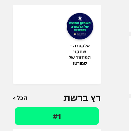
אלקטרה -
שחקני
המחזור של
ספורט1
רץ ברשת
הכל >
#1