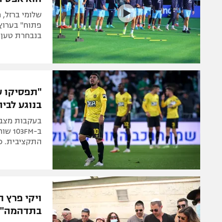
שלומי ברזל,
פתוח" בערוץ 
בנבחרת טען: 
"תפסיקו עם
בנוגע לבית
בעקבות מצבם
ב-FM
התקציבית. כ
ויקי פרץ ה
בתדהמה"