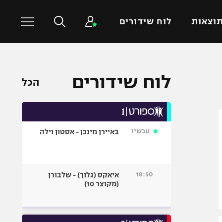
וצאות
לוח שידורים
כדורסל עולמי
ענפים נוספים
לוח שידורים
הכל
NBA
טניס
יורוליג
כדוריד
יורוקאפ
כדורעף
עכשיו
באיירן מינכן - אסטון וילה
שחייה
ג'ודו
אגרוף
18:50
איאקס (גלוך) - שלבורן
(מקוצר 10)
ספורט אולימפי
UFC
היאבקות WWE