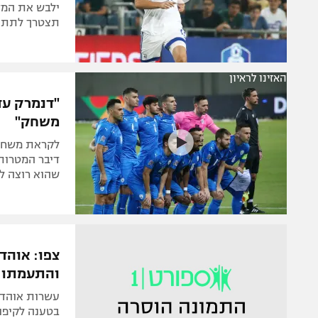
ילבש את המד
תצטרך לתת אי
האזינו לראיון
"דנמרק עדי
משחק"
לקראת משחק 
שהוא רוצה לע
צפו: אוהד
והתעמתו 
עשרות אוהדי 
בטענה לקיפו