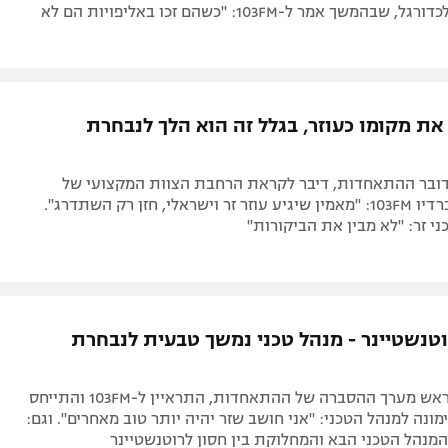
ההתאחדות לכדורגל, שבהמשך אמר ל-103FM: "כשהם זכו באליפויות הם לא
את מקומו כעוזר, בגלל זה הוא הלך לנבחרת
 דובר ההתאחדות, דיבר לקראת הרחבת הצוות המקצועי של
רוטנשטיינר ברדיו 103FM: "מאמין שיגיע עוזר זר וישראלי, חזן רק השתדרג".
ני זר: "לא מבין את הביקורות"
וטנשטיינר - מנהל טכני נמשך טבעית לנבחרת
שלומי ברזל, ראש מערך ההסברה של ההתאחדות, התראיין ל-103FM והתייחס
ונה למנהל הטכני: "אני חושב שזר יהיה יותר טוב מאחרים". וגם:
מנהל הטכני הבא והמחלוקת בין חסון לרוטנשטיינר