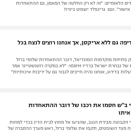
ים הלאומיים: "זה לא רק החלטה של המאמן, גם ההתאחדות
שור". וגם: גרינפלד ישפוט ביורו?
פה גם ללא אריקסן, אך אנחנו רוצים לנצח בכל
פתיחת מוקדמות המונדיאל, דובר ההתאחדות שלומי ברזל
דיבר המטרות של נבחרת ישראל ברדיו 103FM: "לא במקרה רוטנשטיינר אמר
לות בדירוג, אנחנו נהיה חייבים לגבור גם על יריבות איכותיות"
י ב"ש חסמו את רכבו של דובר ההתאחדות
איתו
הקבוצה מבירת הנגב, שהגיעו אל מחוץ לבית הדין בכדי למחות
ח מצד השופטים, תקפו את שלומי ברזל, ראש מערך ההסברה של