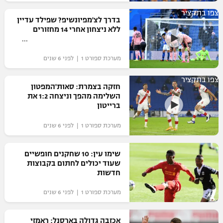
רשיון להקרנה פומבית לבית עסק
צפו בתקציר
בדרך לצ'מפיונשיפ? שפילד עדיין
ללא ניצחון אחרי 14 מחזורים
הצטרפות לחבילת הערוצים
מערכת ספורט 1 | לפני 6 שנים
לוח דרושים – ג'ובנט
צפו בתקציר
תגיות
חזקה בצמרת: סאות'המפטון
השלימה מהפך וניצחה 1:2 את
ברייטון
המגזין
מערכת ספורט 1 | לפני 6 שנים
שימו עין: 10 שחקנים חופשיים
שעוד יכולים לחתום בקבוצות
חדשות
מערכת ספורט 1 | לפני 6 שנים
אכזבה גדולה בארסנל: ראמזי