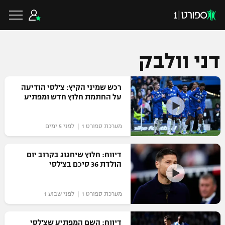
דני וולבק
כדורגל ישראלי
רכש שמיני הקיץ: צ'לסי הודיעה
על החתמת חלוץ חדש ומפתיע
ליגת העל
כדורגל עולמי
מערכת ספורט 1 | לפני 5 ימים
ליגה לאומית
ליגת האלופות
דיווח: חלוץ שיחגוג בקרוב יום
כדורסל ישראלי
הולדת 36 סיכם בצ'לסי
גביע הטוטו
ליגה אירופית
ליגת ווינר סל
ליגיונרים
כדורסל עולמי
מערכת ספורט 1 | לפני שבוע 1
ליגה אנגלית
ליגה לאומית
גביע המדינה
NBA
דיווח: השם המפתיע שצ'לסי
ליגה גרמנית
ענפים נוספים