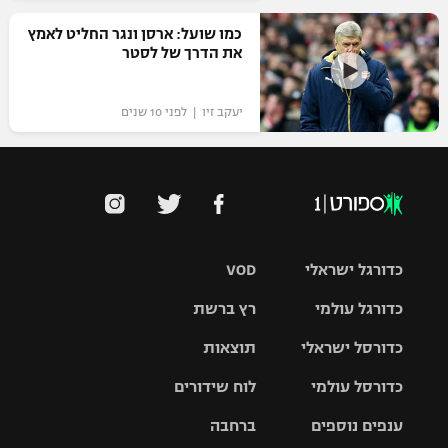
כמו שועל: ארסן ונגר החליט לאמץ
את הדרך של לסטר
יעקב זיו | לפני 10 שנים
כדורגל ישראלי
VOD
כדורגל עולמי
רץ ברשת
ליגת העל
כדורסל ישראלי
תוצאות
ליגת
ליגה לאומית
האלופות
כדורסל עולמי
לוח שידורים
ליגת ווינר
סל
גביע הטוטו
ענפים נוספים
ברחבה
ליגה
NBA
אירופית