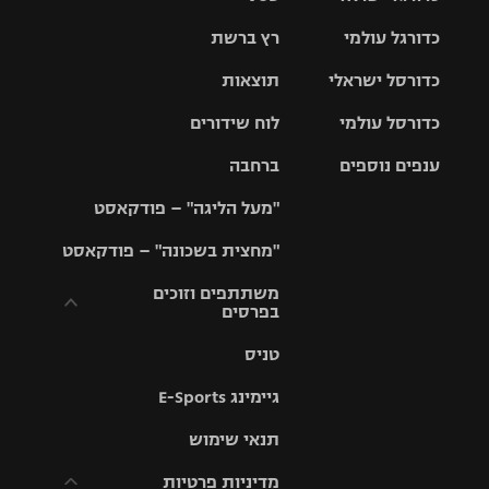
כדורגל עולמי
רץ ברשת
ליגת העל
כדורסל ישראלי
תוצאות
ליגת
ליגה לאומית
האלופות
כדורסל עולמי
לוח שידורים
ליגת ווינר
סל
גביע הטוטו
ענפים נוספים
ברחבה
ליגה
NBA
אירופית
"מעל הליגה" – פודקאסט
ליגה לאומית
ליגיונרים
טניס
יורוליג
ליגה אנגלית
"מחצית בשכונה" – פודקאסט
כדורסל נשים
גביע המדינה
כדוריד
יורוקאפ
ליגה גרמנית
משתתפים וזוכים
בפרסים
מכבי תל
נבחרת
כדורעף
אביב
ישראל
ליגה
טניס
ספרדית
תקנון משתתפים
שחייה
הפועל חולון
מכבי חיפה
וזוכים בפרסים
גיימינג E-Sports
ליגה
איטלקית
ג'ודו
הפועל
בית"ר
תנאי שימוש
תקנון עבור פעילות
ירושלים
ירושלים
אלקטרה
מדיניות פרטיות
ליגה
אגרוף