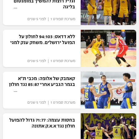
וגליל רוצות להמשיך במומנטום
בליגה
מערכת ספורט 1 | לפני 5 שנים
ללא דדאס: 94:103 לחולון על
הפועל ירושלים. משחק ענק למגי
מערכת ספורט 1 | לפני 5 שנים
קאמבק של אלופה: מכבי ת"א
בגמר הגביע אחרי 85:87 נגד חולון
מערכת ספורט 1 | לפני 5 שנים
בחסות עצמה: 71:77 גדול להפועל
חולון נגד א.א.ק אתונה