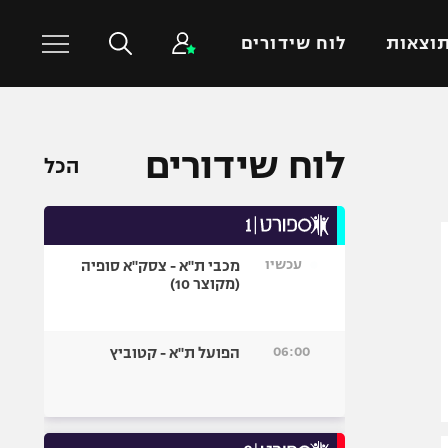
וצאות
לוח שידורים
כדורסל עולמי
ענפים נוספים
לוח שידורים
הכל
NBA
טניס
יורוליג
כדוריד
יורוקאפ
כדורעף
עכשיו
מכבי ת"א - צסק"א סופיה
שחייה
(מקוצר 10)
ג'ודו
אגרוף
06:00
הפועל ת"א - קטוביץ
ספורט אולימפי
UFC
היאבקות WWE