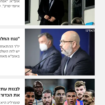
אופ"א: "אנחנ
איומי סרק". 
האזינו
"נגוז החלו
באופ"א מאוחד
לבנות עתי
את הכדורג
סופרליג היא 