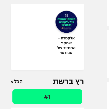
אלקטרה -
שחקני
המחזור של
ספורט1
רץ ברשת
הכל >
#1