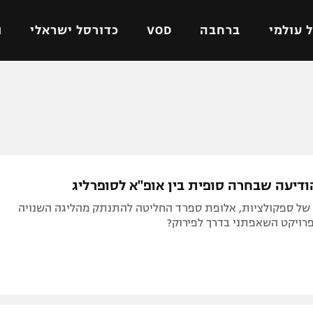
 עולמי
ברחבה
VOD
כדורסל ישראלי
ת
ל ישראלי
כדורגל עולמי
כדורסל ישראלי
על
ליגת האלופות
ליגת ווינר סל
אומית
ליגה אירופית
ליגה לאומית
וטו
ליגה אנגלית
כדורסל נשים
ודיעה שבחרה סופית בין אופ"א לסופרליג
ים
ליגה גרמנית
מכבי תל אביב
של ספקולציות, אלופת ספרד החליטה להתנתק מהליגה השנויה
מדינה
ליגה ספרדית
הפועל חולון
רויקט השאפתני בדרך לפירוק?
ישראל
ליגה איטלקית
הפועל ירושלים
יפה
ליגה צרפתית
דני אבדיה
רושלים
ליגה הולנדית
ל אביב
ליגה טורקית