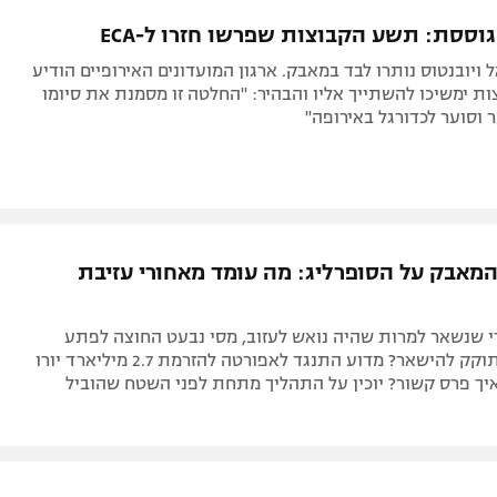
תל אביב
ליגה סינית
וססת: תשע הקבוצות שפרשו חזרו ל-ECA
חיפה
ליגה ברזילאית
ל ויובנטוס נותרו לבד במאבק. ארגון המועדונים האירופיים הודיע
באר שבע
ליגות נוספות
ות ימשיכו להשתייך אליו והבהיר: "החלטה זו מסמנת את סיומו
וסוער לכדורגל באירופה"
תניה
דה
המאבק על הסופרליג: מה עומד מאחורי עזיבת
י שנשאר למרות שהיה נואש לעזוב, מסי נבעט החוצה לפתע
למרות שהשתוקק להישאר? מדוע התנגד לאפורטה להזרמת 2.7 מיליארד יורו
איך פרס קשור? יוכין על התהליך מתחת לפני השטח שהוביל