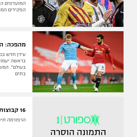
המועדונים ה
הפקידים המו
מהפכה: הסופרליג
עידן חדש בכד
בראשה יעמוד 
בתים
16 קבוצות ב-2 בתים: אופ"א מקדמת מהפכה באלופות
הרפורמה תיכנס ב-18/19. הבכירות ישחקו במוק