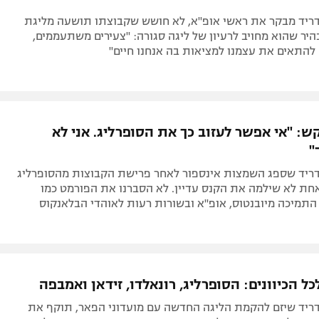
דריד מבקר את ראשי אופ"א, לא חושש שקבוצתו תושעה מליגת
יר שהוא מחויב לרעיון של ליגה סגורה: "צעירים משתעממים,
 להתאים את עצמנו למציאות בה אנחנו חיים"
: "אי אפשר לעזוב כך את הסופרליג. אני לא
"
דריד שספג השמצות אינספור לאחר פרישת הקבוצות מהסופרליג
חת לא שילמה את הקנס עדיין. לא הסברנו את הפורמט כמו
 התמיכה מיובנטוס, אופ"א ובשורות רעות לאוהדי הבלאנקוס
כל הכיוונים: הסופרליג, רונאלדו, זידאן ואמבפה
דריד שיזם להקמת הליגה החדשה עם מועדוני הפאר, תוקף את