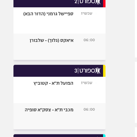
אופניים
עכשיו
ספיישל גרמני (הדור הבא)
ספורט מוטורי
כדורמים
פוטבול אמריקאי NFL
06:00
איאקס (גלוך) - שלבורן
בייסבול MLB
ספורט אתגרי
ואקסטרים
אומנויות לחימה
גיימינג E-Sports
עכשיו
הפועל ת"א - קטוביץ
06:00
מכבי ת"א - צסק"א סופיה