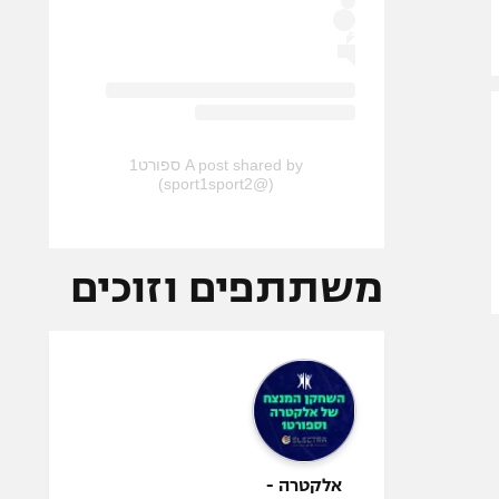
A post shared by ספורט1
(@sport1sport2)
משתתפים וזוכים
אלקטרה -