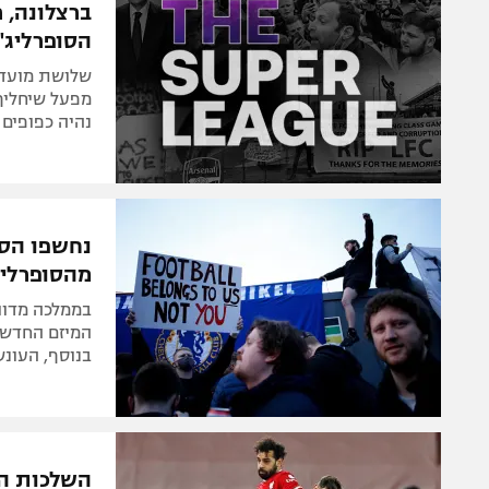
ברצלונה, 
הסופרליג"
שלושת מועדו
מפעל שיחליף
נהיה כפופים 
נחשפו הסנ
מהסופרליג
בממלכה מדוו
בנוסף, העונש על תנאי יעמד