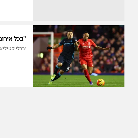
"בכל אירו
צ'רלי סטיליא