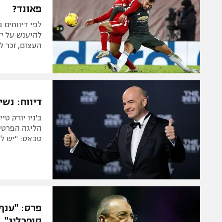
פאונד?
לפי דיווחים ב
להיענש על יד
העצום, זכר 
דיווח: נש
ב'ניו יורק טי
הליגה הפרטית
טבאס: "יש לי
פרס: "ענף
סופרליג"