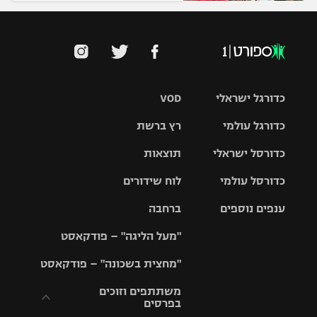
כדורגל ישראלי
VOD
כדורגל עולמי
רץ ברשת
ליגת העל
כדורסל ישראלי
תוצאות
ליגת
ליגה לאומית
האלופות
כדורסל עולמי
לוח שידורים
ליגת ווינר
סל
גביע הטוטו
ענפים נוספים
ברחבה
ליגה
NBA
אירופית
"מעל הליגה" – פודקאסט
ליגה לאומית
ליגיונרים
טניס
יורוליג
ליגה אנגלית
"מחצית בשכונה" – פודקאסט
כדורסל נשים
גביע המדינה
כדוריד
יורוקאפ
ליגה גרמנית
משתתפים וזוכים
בפרסים
מכבי תל
נבחרת
כדורעף