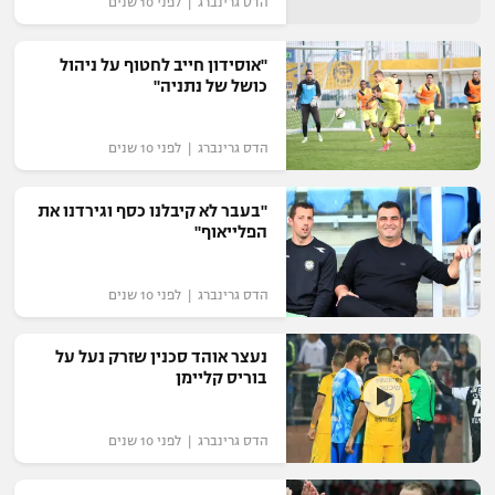
הדס גרינברג | לפני 10 שנים
רשיון להקרנה פומבית לבית עסק
"אוסידון חייב לחטוף על ניהול
הצטרפות לחבילת הערוצים
כושל של נתניה"
לוח דרושים – ג'ובנט
הדס גרינברג | לפני 10 שנים
תגיות
"בעבר לא קיבלנו כסף וגירדנו את
הפלייאוף"
המגזין
הדס גרינברג | לפני 10 שנים
נעצר אוהד סכנין שזרק נעל על
בוריס קליימן
הדס גרינברג | לפני 10 שנים