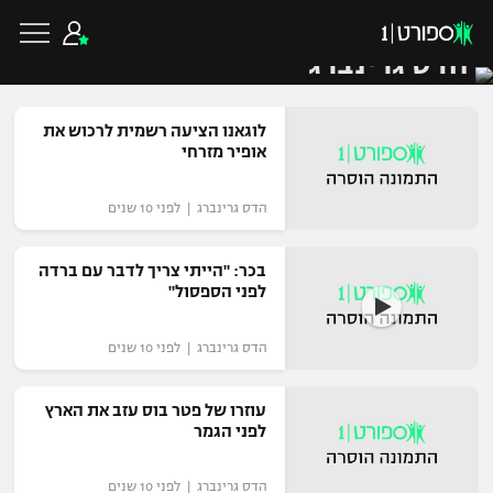
הדס גרינברג
לוגאנו הציעה רשמית לרכוש את
אופיר מזרחי
כדורגל ישראלי
הדס גרינברג | לפני 10 שנים
ליגת העל
כדורגל עולמי
בכר: "הייתי צריך לדבר עם ברדה
לפני הספסול"
ליגה לאומית
ליגת האלופות
כדורסל ישראלי
הדס גרינברג | לפני 10 שנים
גביע הטוטו
ליגה אירופית
ליגת ווינר סל
עוזרו של פטר בוס עזב את הארץ
ליגיונרים
כדורסל עולמי
לפני הגמר
ליגה אנגלית
ליגה לאומית
גביע המדינה
NBA
הדס גרינברג | לפני 10 שנים
ליגה גרמנית
ענפים נוספים